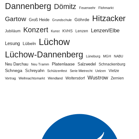
Dannenberg
Dömitz
Feuerwehr
Flohmarkt
Hitzacker
Gartow
Göhrde
Groß Heide
Grundschule
Konzert
Lenzen/Elbe
Jubiläum
KVHS
Lenzen
Kunst
Lüchow
Lesung
Lübeln
Lüchow-Dannenberg
Lüneburg
MGH
NABU
Neu Darchau
Platenlaase
Salzwedel
Schnackenburg
Neu Tramm
Schnega
Schreyahn
Vietze
Schützenfest
Serie Mietrecht
Uelzen
Wustrow
Zernien
Vortrag
Weihnachtsmarkt
Wendland
Woltersdorf