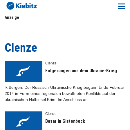
Kiebitz-Online
Anzeige
Lokales
Aktuelles E-Paper
Clenze
Veranstaltungskalender
Clenze
Anzeigenpreise
Folgerungen aus dem Ukraine-Krieg
Meine Region Online
lk Bergen. Der Russisch-Ukrainische Krieg begann Ende Fe­bruar
2014 in Form eines regionalen bewaffneten Konflikts auf der
ukrainischen Halbinsel Krim. Im Anschluss an…
Elbeflirt
Clenze
Unser Team
Basar in Gistenbeck