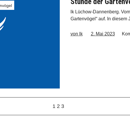
Stunde der Gartenv
nvögel
lk Lüchow-Dannenberg. Vom 1
Gartenvögel“ auf. In diesem
von lk
2. Mai 2023
Kom
1
2
3