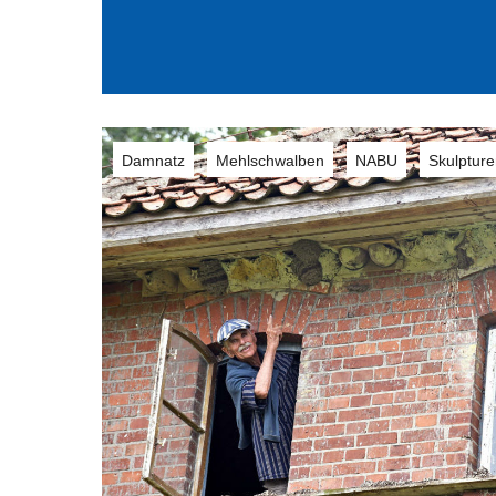
Damnatz
Mehlschwalben
NABU
Skulptur
,
,
,