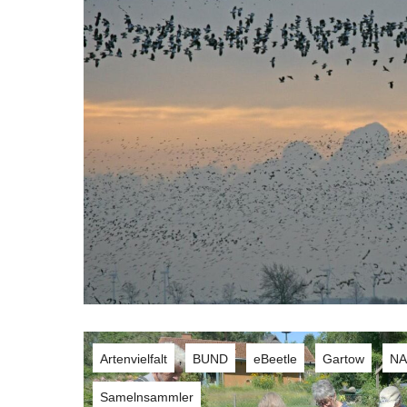
Artenvielfalt
BUND
eBeetle
Gartow
N
,
,
,
,
Samelnsammler