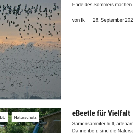
Ende des Sommers machen s
von lk
26. September 20
eBeetle für Vielfalt
ABU
Naturschutz
,
,
Samensammler hilft, artenar
Dannenberg sind die Naturs