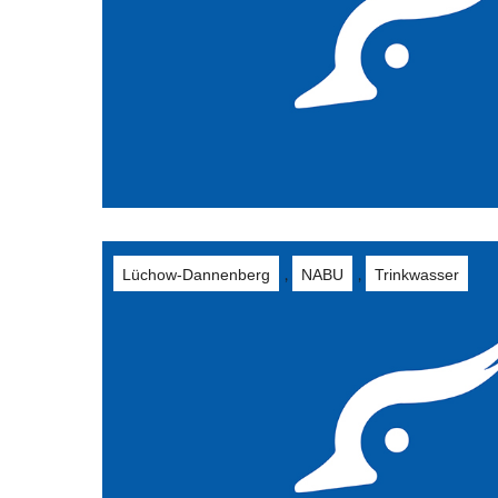
Lüchow-Dannenberg
NABU
Trinkwasser
,
,