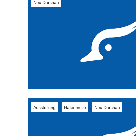
Neu Darchau
Ausstellung
Hafenmeile
Neu Darchau
,
,