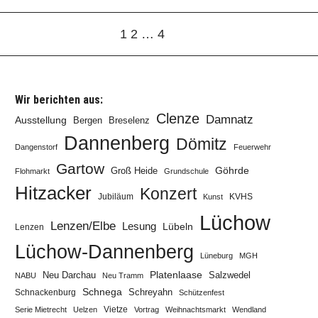
1
2
…
4
Wir berichten aus:
Clenze
Damnatz
Ausstellung
Bergen
Breselenz
Dannenberg
Dömitz
Dangenstorf
Feuerwehr
Gartow
Göhrde
Groß Heide
Flohmarkt
Grundschule
Hitzacker
Konzert
Jubiläum
KVHS
Kunst
Lüchow
Lenzen/Elbe
Lesung
Lübeln
Lenzen
Lüchow-Dannenberg
Lüneburg
MGH
Neu Darchau
Platenlaase
Salzwedel
NABU
Neu Tramm
Schnega
Schreyahn
Schnackenburg
Schützenfest
Vietze
Serie Mietrecht
Uelzen
Vortrag
Weihnachtsmarkt
Wendland