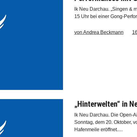
lk Neu Darchau. „Singen & mu
15 Uhr bei einer Gong-Perf
von Andrea Beckmann
16
„Hinterwelten“ in N
lk Neu Darchau. Die Open-Ai
Sonntag, dem 20. Oktober, v
Hafenmeile eröffnet.…