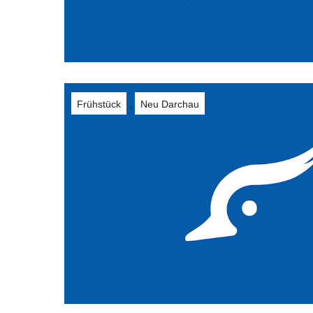
Frühstück
Neu Darchau
,