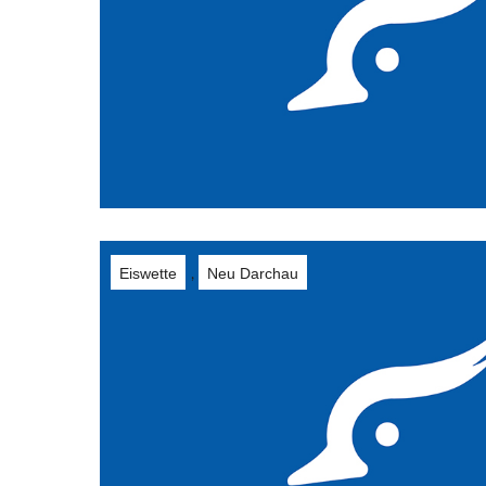
Eiswette
Neu Darchau
,