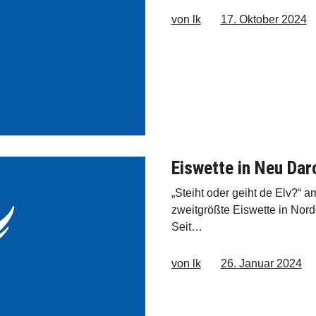
von lk
17. Oktober 2024
Eiswette in Neu Dar
„Steiht oder geiht de Elv?“ 
zweitgrößte Eiswette in Nor
Seit…
von lk
26. Januar 2024