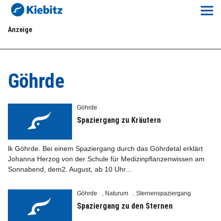
Kiebitz-Online
Anzeige
Lokales
Aktuelles E-Paper
Göhrde
Veranstaltungskalender
Göhrde
Anzeigenpreise
Spaziergang zu Kräutern
Meine Region Online
lk Göhrde. Bei einem Spaziergang durch das Göhrdetal erklärt
Johanna Herzog von der Schule für Medizinpflanzenwissen am
Sonnabend, dem2. August, ab 10 Uhr…
Elbeflirt
Göhrde
Naturum
Sternenspaziergang
,
,
Unser Team
Spaziergang zu den Sternen