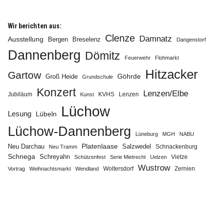
Wir berichten aus:
Clenze
Damnatz
Ausstellung
Bergen
Breselenz
Dangenstorf
Dannenberg
Dömitz
Feuerwehr
Flohmarkt
Hitzacker
Gartow
Göhrde
Groß Heide
Grundschule
Konzert
Lenzen/Elbe
Jubiläum
KVHS
Lenzen
Kunst
Lüchow
Lesung
Lübeln
Lüchow-Dannenberg
Lüneburg
MGH
NABU
Neu Darchau
Platenlaase
Salzwedel
Schnackenburg
Neu Tramm
Schnega
Schreyahn
Vietze
Schützenfest
Serie Mietrecht
Uelzen
Wustrow
Zernien
Vortrag
Weihnachtsmarkt
Wendland
Woltersdorf