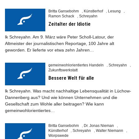
Britta Gansebohm
Künstlerhof
Lesung
,
,
,
Ramon Schack
Schreyahn
,
Zeitalter der Idiotie
lk Schreyahn. Am 9. März wäre Peter Scholl-Latour, der
Altmeister der journalistischen Reportage, 100 Jahre alt
geworden. Er lieferte vor etwa zehn Jahren…
gemeinwohlorientiertes Handeln
Schreyahn
,
,
Zukunftswerkstatt
Bessere Welt für alle
lk Schreyahn. Was macht nachhaltige Lebensqualität in Lüchow-
Dannenberg aus? Und wie können Unternehmen und die
Gesellschaft zum Wohle aller beitragen? Wie kann
gemeinwohlorientiertes…
Britta Gansebohm
Dr. Jonas Nieman
,
,
Künstlerhof
Schreyahn
Walter Niemann
,
,
,
Worpswede