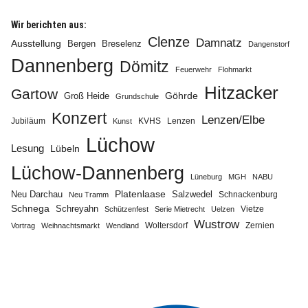
Wir berichten aus:
Clenze
Damnatz
Ausstellung
Bergen
Breselenz
Dangenstorf
Dannenberg
Dömitz
Feuerwehr
Flohmarkt
Hitzacker
Gartow
Göhrde
Groß Heide
Grundschule
Konzert
Lenzen/Elbe
Jubiläum
KVHS
Lenzen
Kunst
Lüchow
Lesung
Lübeln
Lüchow-Dannenberg
Lüneburg
MGH
NABU
Neu Darchau
Platenlaase
Salzwedel
Schnackenburg
Neu Tramm
Schnega
Schreyahn
Vietze
Schützenfest
Serie Mietrecht
Uelzen
Wustrow
Zernien
Vortrag
Weihnachtsmarkt
Wendland
Woltersdorf