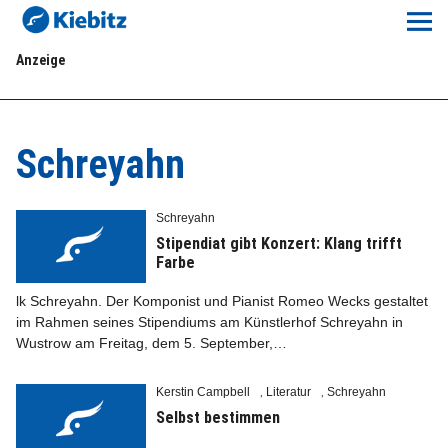
Kiebitz-Online
Anzeige
Lokales
Aktuelles E-Paper
Schreyahn
Veranstaltungskalender
Schreyahn
Anzeigenpreise
Stipendiat gibt Konzert: Klang trifft
Farbe
Meine Region Online
lk Schreyahn. Der Komponist und Pianist Romeo Wecks gestaltet
im Rahmen seines Stipendiums am Künstlerhof Schreyahn in
Wustrow am Freitag, dem 5. September,…
Elbeflirt
Kerstin Campbell
Literatur
Schreyahn
,
,
Unser Team
Selbst bestimmen