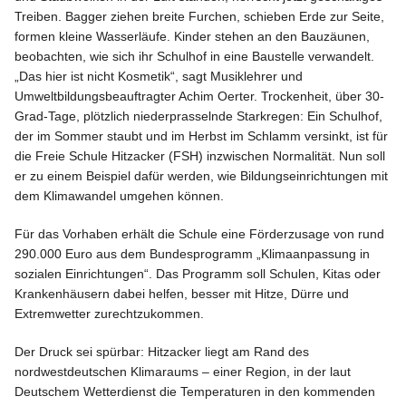
Treiben. Bagger ziehen breite Furchen, schieben Erde zur Seite,
formen kleine Wasserläufe. Kinder stehen an den Bauzäunen,
beobachten, wie sich ihr Schulhof in eine Baustelle verwandelt.
„Das hier ist nicht Kosmetik“, sagt Musiklehrer und
Umweltbildungsbeauftragter Achim Oerter. Trockenheit, über 30-
Info
Grad-Tage, plötzlich niederprasselnde Starkregen: Ein Schulhof,
der im Sommer staubt und im Herbst im Schlamm versinkt, ist für
die Freie Schule Hitzacker (FSH) inzwischen Normalität. Nun soll
er zu einem Beispiel dafür werden, wie Bildungseinrichtungen mit
dem Klimawandel umgehen können.
Für das Vorhaben erhält die Schule eine Förderzusage von rund
290.000 Euro aus dem Bundesprogramm „Klimaanpassung in
sozialen Einrichtungen“. Das Programm soll Schulen, Kitas oder
Krankenhäusern dabei helfen, besser mit Hitze, Dürre und
Extremwetter zurechtzukommen.
Der Druck sei spürbar: Hitz­acker liegt am Rand des
nordwestdeutschen Klimaraums – einer Region, in der laut
Deutschem Wetterdienst die Temperaturen in den kommenden