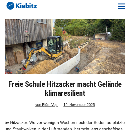
Kiebitz-Online
Lokales
Aktuelles E-Paper
Veranstaltungskalender
Anzeigenpreise
Freie Schule Hitzacker macht Gelände
Meine Region Online
klimaresilient
Elbeflirt
von Björn Vogt
19. November 2025
Unser Team
bv Hitzacker. Wo vor wenigen Wochen noch der Boden aufplatzte
und Staubwolken in der Luft standen, herrscht jetzt geschäftiges