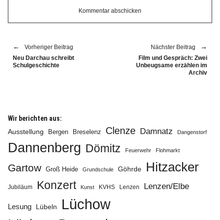
Vorheriger Beitrag
Nächster Beitrag
Neu Darchau schreibt
Film und Gespräch: Zwei
Schulgeschichte
Unbeugsame erzählen im
Archiv
Wir berichten aus:
Clenze
Damnatz
Ausstellung
Bergen
Breselenz
Dangenstorf
Dannenberg
Dömitz
Feuerwehr
Flohmarkt
Hitzacker
Gartow
Göhrde
Groß Heide
Grundschule
Konzert
Lenzen/Elbe
Jubiläum
KVHS
Lenzen
Kunst
Lüchow
Lesung
Lübeln