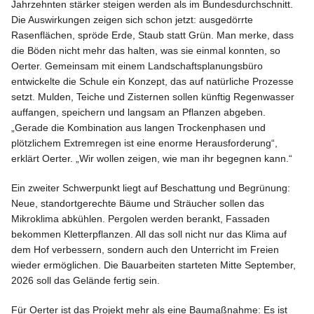
Jahrzehnten stärker steigen werden als im Bundesdurchschnitt.
Die Auswirkungen zeigen sich schon jetzt: ausgedörrte
Rasenflächen, spröde Erde, Staub statt Grün. Man merke, dass
die Böden nicht mehr das halten, was sie einmal konnten, so
Oerter. Gemeinsam mit einem Landschaftsplanungsbüro
entwickelte die Schule ein Konzept, das auf natürliche Prozesse
setzt. Mulden, Teiche und Zisternen sollen künftig Regenwasser
auffangen, speichern und langsam an Pflanzen abgeben.
„Gerade die Kombination aus langen Trocken­phasen und
plötzlichem Extremregen ist eine enorme Herausfor­derung“,
erklärt Oerter. „Wir wollen zeigen, wie man ihr begegnen kann.“
Ein zweiter Schwerpunkt liegt auf Beschattung und Begrünung:
Neue, standortgerechte Bäume und Sträucher sollen das
Mikroklima abkühlen. Pergolen werden berankt, Fassaden
bekommen Kletterpflanzen. All das soll nicht nur das Klima auf
dem Hof verbessern, sondern auch den Unterricht im Freien
wieder ermöglichen. Die Bauarbeiten starteten Mitte September,
2026 soll das Gelände fertig sein.
Für Oerter ist das Projekt mehr als eine Baumaßnahme: Es ist