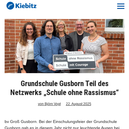
Kiebitz-Online
Lokales
Aktuelles E-Paper
Veranstaltungskalender
Anzeigenpreise
Grundschule Gusborn Teil des
Meine Region Online
Netzwerks „Schule ohne Rassismus“
Elbeflirt
von Björn Vogt
22. August 2025
Unser Team
bv Groß Gusborn. Bei der Einschulungsfeier der Grundschule
Gusborn gab es in diesem Jahr nicht nur leuchtende Augen bei