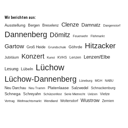
Wir berichten aus:
Clenze
Damnatz
Ausstellung
Bergen
Breselenz
Dangenstorf
Dannenberg
Dömitz
Feuerwehr
Flohmarkt
Hitzacker
Gartow
Göhrde
Groß Heide
Grundschule
Konzert
Lenzen/Elbe
Jubiläum
KVHS
Lenzen
Kunst
Lüchow
Lesung
Lübeln
Lüchow-Dannenberg
Lüneburg
MGH
NABU
Neu Darchau
Platenlaase
Salzwedel
Schnackenburg
Neu Tramm
Schnega
Schreyahn
Vietze
Schützenfest
Serie Mietrecht
Uelzen
Wustrow
Zernien
Vortrag
Weihnachtsmarkt
Wendland
Woltersdorf