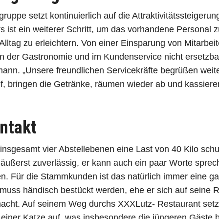
pe setzt kontinuierlich auf die Attraktivitätssteigerung
s ist ein weiterer Schritt, um das vorhandene Personal z
 Alltag zu erleichtern. Von einer Einsparung von Mitarbe
in der Gastronomie und im Kundenservice nicht ersetzbar
tmann. „Unsere freundlichen Servicekräfte begrüßen weit
, bringen die Getränke, räumen wieder ab und kassiere
ntakt
insgesamt vier Abstellebenen eine Last von 40 Kilo schult
d äußerst zuverlässig, er kann auch ein paar Worte spre
n. Für die Stammkunden ist das natürlich immer eine g
muss händisch bestückt werden, ehe er sich auf seine 
acht. Auf seinem Weg durchs XXXLutz- Restaurant setzt 
einer Katze auf, was insbesondere die jüngeren Gäste b