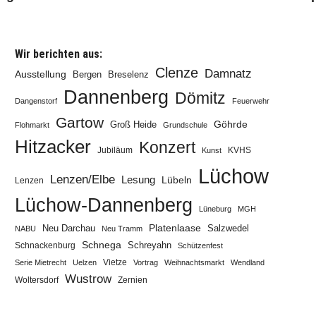
Wir berichten aus:
Clenze
Damnatz
Ausstellung
Bergen
Breselenz
Dannenberg
Dömitz
Dangenstorf
Feuerwehr
Gartow
Göhrde
Groß Heide
Flohmarkt
Grundschule
Hitzacker
Konzert
Jubiläum
KVHS
Kunst
Lüchow
Lenzen/Elbe
Lesung
Lübeln
Lenzen
Lüchow-Dannenberg
Lüneburg
MGH
Neu Darchau
Platenlaase
Salzwedel
NABU
Neu Tramm
Schnega
Schreyahn
Schnackenburg
Schützenfest
Vietze
Serie Mietrecht
Uelzen
Vortrag
Weihnachtsmarkt
Wendland
Wustrow
Zernien
Woltersdorf