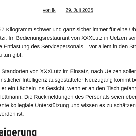
von lk
29. Juli 2025
 57 Kilogramm schwer und ganz sicher immer für eine Üb
utzi. Im Bedienungsrestaurant von XXXLutz in Uelzen serv
ne Entlastung des Servicepersonals – vor allem in den S
 tun gibt.
n Standorten von XXXLutz im Einsatz, nach Uelzen sollen
nstlicher Intelligenz ausgestatteter Neuzugang kommt b
 er ein Lächeln ins Gesicht, wenn er an den Tisch gefah
 Flottmann. Die Rückmeldungen des Personals seien ebenf
ente kollegiale Unterstützung und wissen es zu schätzen,
orden ist.
teigerung