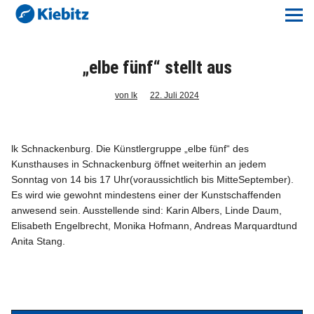
Kiebitz-Online
Lokales
„elbe fünf“ stellt aus
Aktuelles E-Paper
von lk
22. Juli 2024
Veranstaltungskalender
lk Schnackenburg. Die Künstlergruppe „elbe fünf“ des
Kunsthauses in Schnackenburg öffnet weiterhin an jedem
Anzeigenpreise
Sonntag von 14 bis 17 Uhr(voraussichtlich bis MitteSeptember).
Es wird wie gewohnt mindestens einer der Kunstschaffenden
Meine Region Online
anwesend sein. Ausstellende sind: Karin Albers, Linde Daum,
Elisabeth Engelbrecht, Monika Hofmann, Andreas Marquardtund
Anita Stang.
Elbeflirt
Unser Team