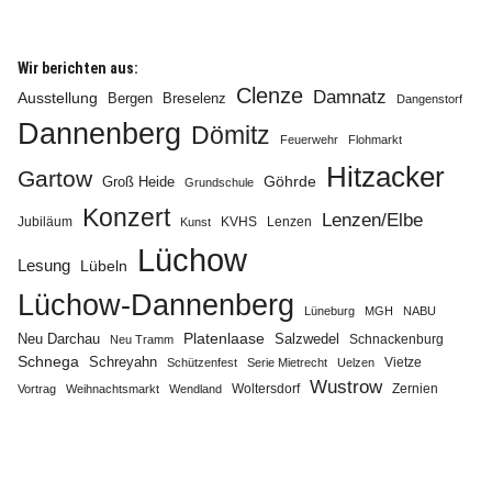
Wir berichten aus:
Clenze
Damnatz
Ausstellung
Bergen
Breselenz
Dangenstorf
Dannenberg
Dömitz
Feuerwehr
Flohmarkt
Hitzacker
Gartow
Göhrde
Groß Heide
Grundschule
Konzert
Lenzen/Elbe
Jubiläum
KVHS
Lenzen
Kunst
Lüchow
Lesung
Lübeln
Lüchow-Dannenberg
Lüneburg
MGH
NABU
Neu Darchau
Platenlaase
Salzwedel
Schnackenburg
Neu Tramm
Schnega
Schreyahn
Vietze
Schützenfest
Serie Mietrecht
Uelzen
Wustrow
Zernien
Vortrag
Weihnachtsmarkt
Wendland
Woltersdorf