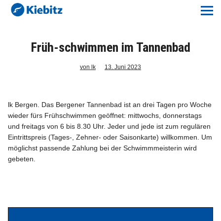
Kiebitz-Online
Lokales
Früh-schwimmen im Tannenbad
Aktuelles E-Paper
von lk
13. Juni 2023
Veranstaltungskalender
lk Bergen. Das Bergener Tannenbad ist an drei Tagen pro Woche
wieder fürs Frühschwimmen geöffnet: mittwochs, donnerstags
Anzeigenpreise
und freitags von 6 bis 8.30 Uhr. Jeder und jede ist zum regulären
Eintrittspreis (Tages-, Zehner- oder Saisonkarte) willkommen. Um
Meine Region Online
möglichst passende Zahlung bei der Schwimmmeisterin wird
gebeten.
Elbeflirt
Unser Team