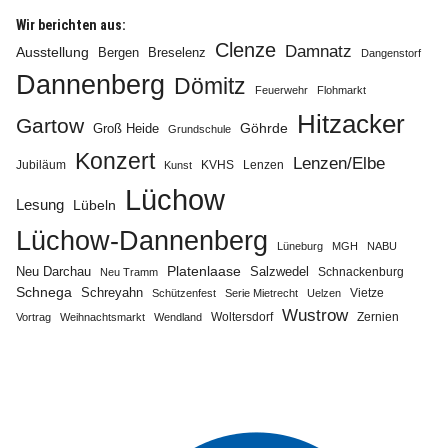
Wir berichten aus:
Clenze
Damnatz
Ausstellung
Bergen
Breselenz
Dangenstorf
Dannenberg
Dömitz
Feuerwehr
Flohmarkt
Hitzacker
Gartow
Göhrde
Groß Heide
Grundschule
Konzert
Lenzen/Elbe
Jubiläum
KVHS
Lenzen
Kunst
Lüchow
Lesung
Lübeln
Lüchow-Dannenberg
Lüneburg
MGH
NABU
Neu Darchau
Platenlaase
Salzwedel
Schnackenburg
Neu Tramm
Schnega
Schreyahn
Vietze
Schützenfest
Serie Mietrecht
Uelzen
Wustrow
Zernien
Vortrag
Weihnachtsmarkt
Wendland
Woltersdorf