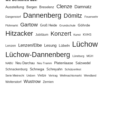
Clenze
Damnatz
Ausstellung
Bergen
Breselenz
Dannenberg
Dömitz
Dangenstorf
Feuerwehr
Gartow
Göhrde
Groß Heide
Flohmarkt
Grundschule
Hitzacker
Konzert
Jubiläum
KVHS
Kunst
Lüchow
Lenzen/Elbe
Lesung
Lübeln
Lenzen
Lüchow-Dannenberg
Lüneburg
MGH
Neu Darchau
Platenlaase
Salzwedel
NABU
Neu Tramm
Schnega
Schreyahn
Schnackenburg
Schützenfest
Vietze
Serie Mietrecht
Uelzen
Vortrag
Weihnachtsmarkt
Wendland
Wustrow
Zernien
Woltersdorf