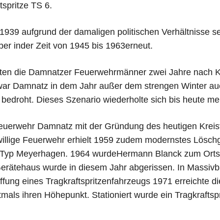
spritze TS 6.
 1939 aufgrund der damaligen politischen Verhältnisse s
er inder Zeit von 1945 bis 1963erneut.
ten die Damnatzer Feuerwehrmänner zwei Jahre nach K
 war Damnatz in dem Jahr außer dem strengen Winter a
bedroht. Dieses Szenario wiederholte sich bis heute me
e Feuerwehr Damnatz mit der Gründung des heutigen Krei
eiwillige Feuerwehr erhielt 1959 zudem modernstes Lösch
m Typ Meyerhagen. 1964 wurdeHermann Blanck zum Orts
ätehaus wurde in diesem Jahr abgerissen. In Massivb
fung eines Tragkraftspritzenfahrzeugs 1971 erreichte di
als ihren Höhepunkt. Stationiert wurde ein Tragkraftsp