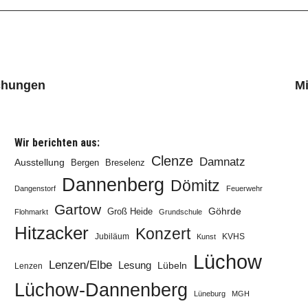
chungen
Mi
Wir berichten aus:
Clenze
Damnatz
Ausstellung
Bergen
Breselenz
Dannenberg
Dömitz
Dangenstorf
Feuerwehr
Gartow
Göhrde
Groß Heide
Flohmarkt
Grundschule
Hitzacker
Konzert
Jubiläum
KVHS
Kunst
Lüchow
Lenzen/Elbe
Lesung
Lübeln
Lenzen
Lüchow-Dannenberg
Lüneburg
MGH