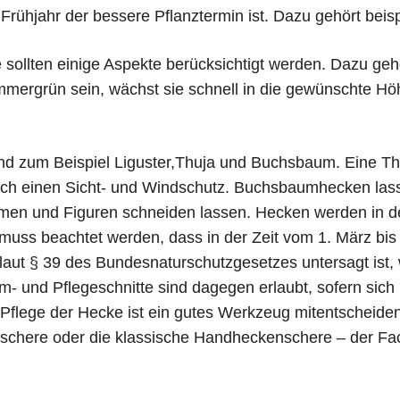
Frühjahr der bessere Pflanztermin ist. Dazu gehört beisp
sollten einige Aspekte berücksichtigt werden. Dazu geh
 immergrün sein, wächst sie schnell in die gewünschte Höh
d zum Beispiel Liguster,Thuja und Buchsbaum. Eine Thu
rch einen Sicht- und Windschutz. Buchsbaumhecken lasse
ormen und Figuren schneiden lassen. ­Hecken werden in d
s muss beachtet werden, dass in der Zeit vom 1. März b
aut § 39 des Bundesnaturschutzge­setzes untersagt ist,
m- und Pflegeschnitte sind dagegen erlaubt, sofern sich 
 Pflege der Hecke ist ein gutes Werkzeug mitentscheide
schere oder die klassische Handheckenschere – der Fac