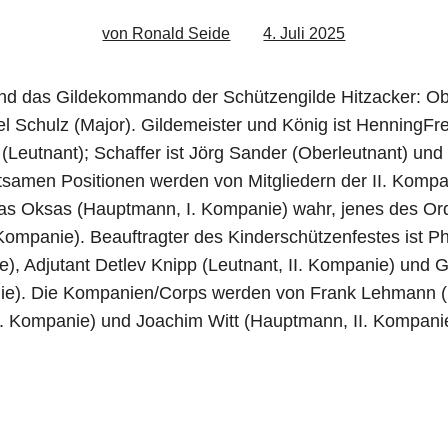
von Ronald Seide
4. Juli 2025
 und das Gildekommando der Schützengilde Hitzacker: Ob
el Schulz (Major). Gildemeister und König ist HenningF
 (Leutnant); Schaffer ist Jörg Sander (Oberleutnant) u
utsamen Positionen werden von Mitgliedern der II. Komp
eas Oksas (Hauptmann, I. Kompanie) wahr, jenes des Ord
 Kompanie). Beauftragter des Kinderschützenfestes ist P
e), Adjutant Detlev Knipp (Leutnant, II. Kompanie) und 
ie). Die Kompanien/Corps werden von Frank Lehmann (
. Kompanie) und Joachim Witt (Hauptmann, II. Kompanie