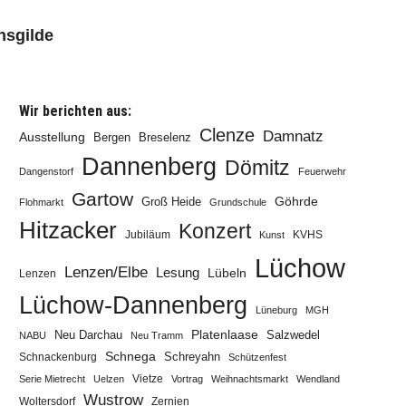
onsgilde
Wir berichten aus:
Clenze
Damnatz
Ausstellung
Bergen
Breselenz
Dannenberg
Dömitz
Dangenstorf
Feuerwehr
Gartow
Göhrde
Groß Heide
Flohmarkt
Grundschule
Hitzacker
Konzert
Jubiläum
KVHS
Kunst
Lüchow
Lenzen/Elbe
Lesung
Lübeln
Lenzen
Lüchow-Dannenberg
Lüneburg
MGH
Neu Darchau
Platenlaase
Salzwedel
NABU
Neu Tramm
Schnega
Schreyahn
Schnackenburg
Schützenfest
Vietze
Serie Mietrecht
Uelzen
Vortrag
Weihnachtsmarkt
Wendland
Wustrow
Zernien
Woltersdorf