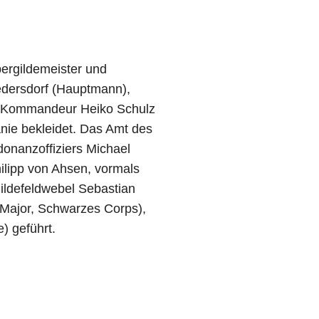
ergildemeister und
redersdorf (Hauptmann),
nd Kommandeur Heiko Schulz
anie bekleidet. Das Amt des
onanzoffiziers Michael
hilipp von Ahsen, vormals
Gildefeldwebel Sebastian
Major, Schwarzes Corps),
) geführt.