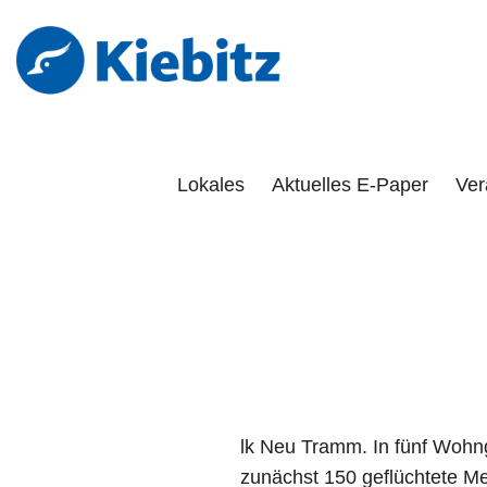
Kiebitz-Onlin
DAS PORTAL FÜR LÜCHOW-DANNENBERG, DÖMITZ, 
Lokales
Aktuelles E-Paper
Ver
lk Neu Tramm. In fünf Wohng
zunächst 150 geflüchtete M