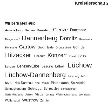
Kreistierschau 
Wir berichten aus:
Clenze
Damnatz
Ausstellung
Bergen
Breselenz
Dannenberg
Dömitz
Dangenstorf
Feuerwehr
Gartow
Göhrde
Groß Heide
Flohmarkt
Grundschule
Hitzacker
Konzert
Jubiläum
KVHS
Kunst
Lüchow
Lenzen/Elbe
Lesung
Lübeln
Lenzen
Lüchow-Dannenberg
Lüneburg
MGH
Neu Darchau
Platenlaase
Salzwedel
NABU
Neu Tramm
Schnega
Schreyahn
Schnackenburg
Schützenfest
Vietze
Serie Mietrecht
Uelzen
Vortrag
Weihnachtsmarkt
Wendland
Wustrow
Zernien
Woltersdorf