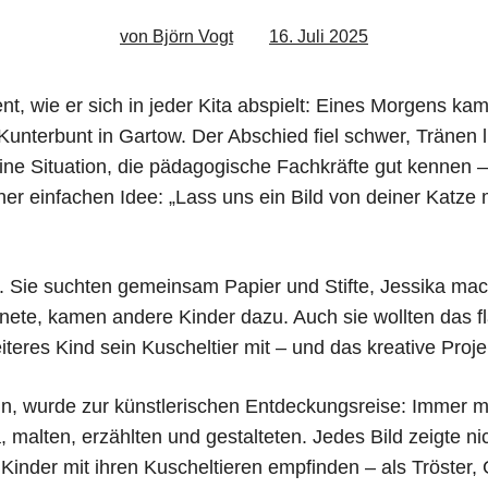
von Björn Vogt
16. Juli 2025
, wie er sich in jeder Kita abspielt: Eines Morgens kam 
Kunterbunt in Gartow. Der Abschied fiel schwer, Tränen 
ine Situa­tion, die pädagogische Fachkräfte gut kennen 
iner einfachen Idee: „Lass uns ein Bild von deiner Katze
in. Sie suchten gemeinsam Papier und Stifte, Jessika mac
ete, kamen andere Kinder dazu. Auch sie wollten das f
teres Kind sein Kuscheltier mit – und das kreative Proj
n, wurde zur künstlerischen Entdeckungsreise: Immer m
, malten, erzählten und gestalteten. Jedes Bild zeigte ni
Kinder mit ihren Kuscheltieren empfinden – als Tröster, 