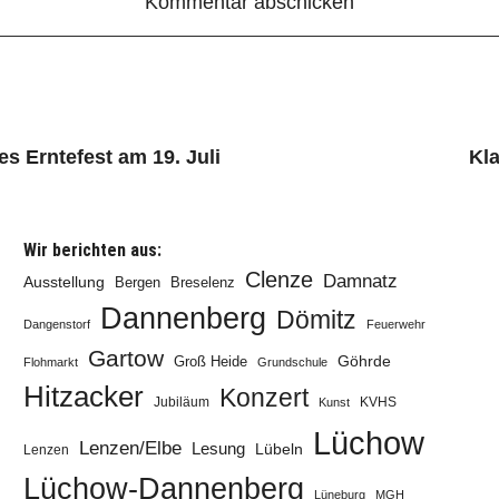
es Erntefest am 19. Juli
Kla
Wir berichten aus:
Clenze
Damnatz
Ausstellung
Bergen
Breselenz
Dannenberg
Dömitz
Dangenstorf
Feuerwehr
Gartow
Göhrde
Groß Heide
Flohmarkt
Grundschule
Hitzacker
Konzert
Jubiläum
KVHS
Kunst
Lüchow
Lenzen/Elbe
Lesung
Lübeln
Lenzen
Lüchow-Dannenberg
Lüneburg
MGH