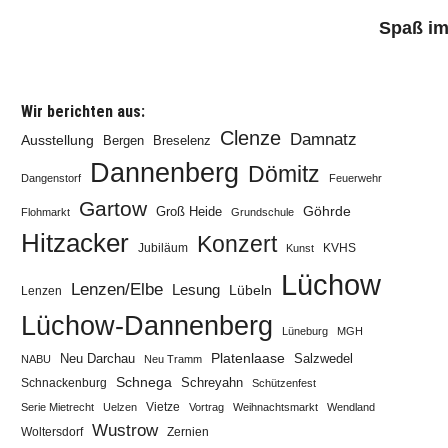
Spaß im
Wir berichten aus:
Clenze
Damnatz
Ausstellung
Bergen
Breselenz
Dannenberg
Dömitz
Dangenstorf
Feuerwehr
Gartow
Göhrde
Groß Heide
Flohmarkt
Grundschule
Hitzacker
Konzert
Jubiläum
KVHS
Kunst
Lüchow
Lenzen/Elbe
Lesung
Lübeln
Lenzen
Lüchow-Dannenberg
Lüneburg
MGH
Neu Darchau
Platenlaase
Salzwedel
NABU
Neu Tramm
Schnega
Schreyahn
Schnackenburg
Schützenfest
Vietze
Serie Mietrecht
Uelzen
Vortrag
Weihnachtsmarkt
Wendland
Wustrow
Zernien
Woltersdorf