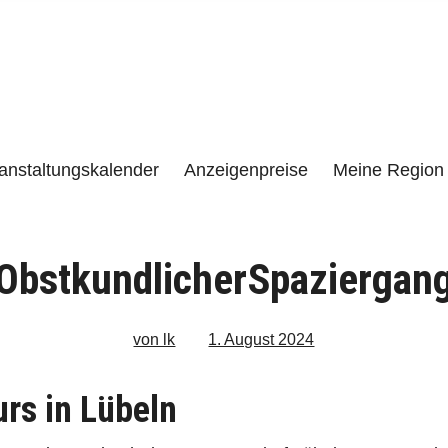
e
LENZEN UND UMGEBUNG
anstaltungskalender
Anzeigenpreise
Meine Region 
ObstkundlicherSpaziergan
von lk
1. August 2024
rs in Lübeln