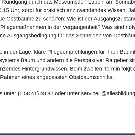
her Rundgang durch das Museumsdorf Lübeln am Sonnabe
16.15 Uhr, sorgt für praktisch anzuwendendes Wissen. Ja
nale Obstbäume zu schärfen: Wie ist der Ausgangszusta
und Pflegemaßnahmen in der Vergangenheit? Was sind n
gene Ausgangsbedingung für das Schneiden von Obstbä
e in der Lage, klare Pflegeempfehlungen für ihren Bau
systems Baum und ändern die Perspektive: Ratgeber sin
nzendes Hintergrundwissen. Beim zweiten Termin folgt 
Rahmen eines angepassten Obstbaumschnitts.
s unter (0 58 41) 48 82 oder unter serviceL@allesbildun