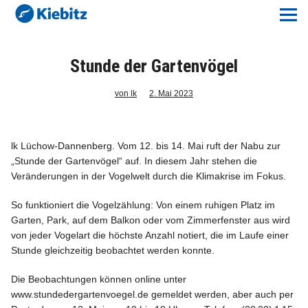
Kiebitz-Online
Lokales
Stunde der Gartenvögel
Aktuelles E-Paper
von lk
2. Mai 2023
Veranstaltungskalender
lk Lüchow-Dannenberg. Vom 12. bis 14. Mai ruft der Nabu zur
„Stunde der Gartenvögel“ auf. In diesem Jahr stehen die
Anzeigenpreise
Veränderungen in der Vogelwelt durch die Klimakrise im Fokus.
Meine Region Online
So funktioniert die Vogel­zählung: Von einem ruhigen Platz im
Garten, Park, auf dem Balkon oder vom Zimmerfenster aus wird
von jeder Vogelart die höchste Anzahl notiert, die im Laufe einer
Elbeflirt
Stunde gleichzeitig beobachtet werden konnte.
Unser Team
Die Beobachtungen können online unter
www.stundedergartenvoegel.de gemeldet werden, aber auch per