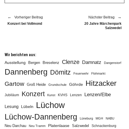
Vorheriger Beitrag
Nächster Beitrag
Konzert bei Vollmond
20 Jahre Märchenpark
Salzwedel
Wir berichten aus:
Clenze
Damnatz
Ausstellung
Bergen
Breselenz
Dangenstorf
Dannenberg
Dömitz
Feuerwehr
Flohmarkt
Hitzacker
Gartow
Göhrde
Groß Heide
Grundschule
Konzert
Lenzen/Elbe
Jubiläum
KVHS
Lenzen
Kunst
Lüchow
Lesung
Lübeln
Lüchow-Dannenberg
Lüneburg
MGH
NABU
Neu Darchau
Platenlaase
Salzwedel
Schnackenburg
Neu Tramm