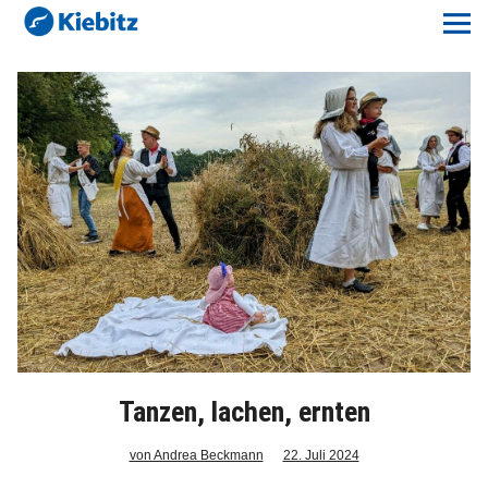
Kiebitz-Online
Lokales
Aktuelles E-Paper
Veranstaltungskalender
Anzeigenpreise
Meine Region Online
Elbeflirt
Tanzen, lachen, ernten
Unser Team
von Andrea Beckmann
22. Juli 2024