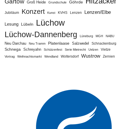
Hitzacker
Gartow
Göhrde
Groß Heide
Grundschule
Konzert
Lenzen/Elbe
Jubiläum
KVHS
Lenzen
Kunst
Lüchow
Lesung
Lübeln
Lüchow-Dannenberg
Lüneburg
MGH
NABU
Neu Darchau
Platenlaase
Salzwedel
Schnackenburg
Neu Tramm
Schnega
Schreyahn
Vietze
Schützenfest
Serie Mietrecht
Uelzen
Wustrow
Zernien
Vortrag
Weihnachtsmarkt
Wendland
Woltersdorf