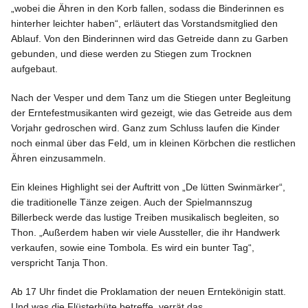
„wobei die Ähren in den Korb fallen, sodass die Binderinnen es
hinterher leichter haben“, erläutert das Vorstandsmitglied den
Ablauf. Von den Binderinnen wird das Getreide dann zu Garben
gebunden, und diese werden zu Stiegen zum Trocknen
aufgebaut.
Nach der Vesper und dem Tanz um die Stiegen unter Begleitung
der Erntefestmusikanten wird gezeigt, wie das Getreide aus dem
Vorjahr gedroschen wird. Ganz zum Schluss laufen die Kinder
noch einmal über das Feld, um in kleinen Körbchen die restlichen
Ähren einzusammeln.
Ein kleines Highlight sei der Auftritt von „De lütten Swinmärker“,
die traditionelle Tänze zeigen. Auch der Spielmannszug
Billerbeck werde das lustige Treiben musikalisch begleiten, so
Thon. „Außerdem haben wir viele Aussteller, die ihr Handwerk
verkaufen, sowie eine Tombola. Es wird ein bunter Tag“,
verspricht Tanja Thon.
Ab 17 Uhr findet die Proklamation der neuen Erntekönigin statt.
Und was die Flüsterhüte betreffe, verrät das