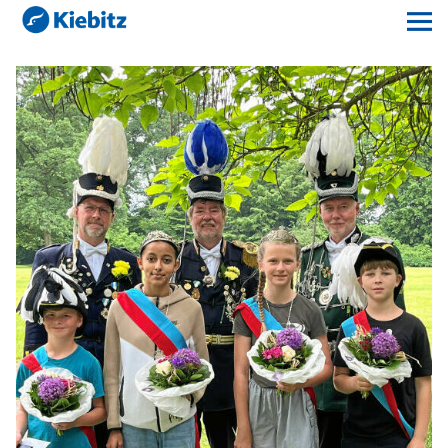
Kiebitz-Online
Lokales
Aktuelles E-Paper
Veranstaltungskalender
Anzeigenpreise
Meine Region Online
Elbeflirt
Unser Team