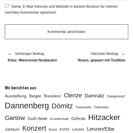
Name, E-Mail-Adresse und Website in diesem Browser für meinen
nächsten Kommentar speichern.
Vorheriger Beitrag
Nächster Beitrag
Kitas: Mietenstatt Neubauten
Neues, gepaart mit Tradition
Wir berichten aus:
Clenze
Damnatz
Ausstellung
Bergen
Breselenz
Dangenstorf
Dannenberg
Dömitz
Feuerwehr
Flohmarkt
Hitzacker
Gartow
Göhrde
Groß Heide
Grundschule
Konzert
Lenzen/Elbe
Jubiläum
KVHS
Lenzen
Kunst