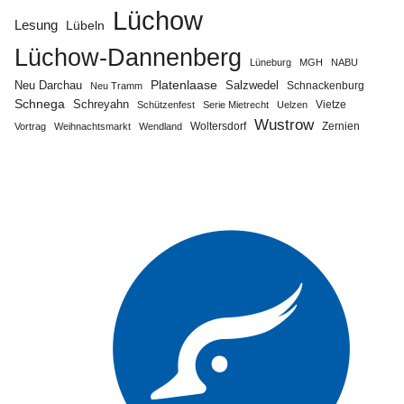
Lüchow
Lesung
Lübeln
Lüchow-Dannenberg
Lüneburg
MGH
NABU
Neu Darchau
Platenlaase
Salzwedel
Schnackenburg
Neu Tramm
Schnega
Schreyahn
Vietze
Schützenfest
Serie Mietrecht
Uelzen
Wustrow
Zernien
Vortrag
Weihnachtsmarkt
Wendland
Woltersdorf