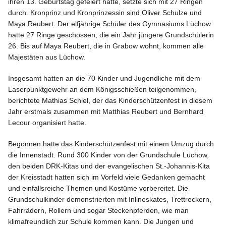
ihren 13. Geburtstag gefeiert hatte, setzte sich mit 27 Ringen
durch. Kronprinz und Kronprinzessin sind Oliver Schulze und
Maya Reubert. Der elfjährige Schüler des Gymnasiums Lüchow
hatte 27 Ringe geschossen, die ein Jahr jüngere Grundschülerin
26. Bis auf Maya Reubert, die in Grabow wohnt, kommen alle
Majestäten aus Lüchow.
Insgesamt hatten an die 70 Kinder und Jugendliche mit dem
Laserpunktgewehr an dem Königsschießen teilgenommen,
berichtete Mathias Schiel, der das Kinderschützenfest in diesem
Jahr erstmals zusammen mit Matthias Reubert und Bernhard
Lecour organisiert hatte.
Begonnen hatte das Kinderschützenfest mit einem Umzug durch
die Innenstadt. Rund 300 Kinder von der Grundschule Lüchow,
den beiden DRK-Kitas und der evangelischen St.-Johannis-Kita
der Kreisstadt hatten sich im Vorfeld viele Gedanken gemacht
und einfallsreiche Themen und Kostüme vorbereitet. Die
Grundschulkinder demonstrierten mit Inline­skates, Trettreckern,
Fahr­rädern, Rollern und sogar Steckenpferden, wie man
klimafreundlich zur Schule kommen kann. Die Jungen und