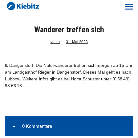
Kiebitz-Online
Lokales
Wanderer treffen sich
Aktuelles E-Paper
von lk
31. Mai 2023
Veranstaltungskalender
lk Dangenstorf. Die Naturwanderer treffen sich morgen ab 15 Uhr
am Landgasthof Rieger in Dangenstorf. Dieses Mal geht es nach
Anzeigenpreise
Lübbow. Weitere Infos gibt es bei Horst Schuster unter (0 58 43)
98 66 16.
Meine Region Online
Elbeflirt
Unser Team
0 Kommentare