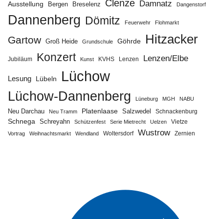
Clenze
Damnatz
Ausstellung
Bergen
Breselenz
Dangenstorf
Dannenberg
Dömitz
Feuerwehr
Flohmarkt
Hitzacker
Gartow
Göhrde
Groß Heide
Grundschule
Konzert
Lenzen/Elbe
Jubiläum
KVHS
Lenzen
Kunst
Lüchow
Lesung
Lübeln
Lüchow-Dannenberg
Lüneburg
MGH
NABU
Neu Darchau
Platenlaase
Salzwedel
Schnackenburg
Neu Tramm
Schnega
Schreyahn
Vietze
Schützenfest
Serie Mietrecht
Uelzen
Wustrow
Zernien
Vortrag
Weihnachtsmarkt
Wendland
Woltersdorf