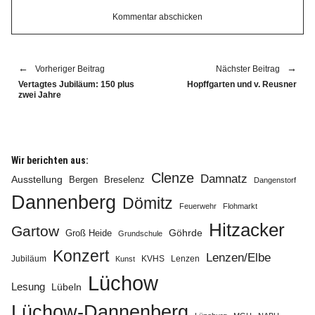
Vorheriger Beitrag
Nächster Beitrag
Vertagtes Jubiläum: 150 plus
Hopffgarten und v. Reusner
zwei Jahre
Wir berichten aus:
Clenze
Damnatz
Ausstellung
Bergen
Breselenz
Dangenstorf
Dannenberg
Dömitz
Feuerwehr
Flohmarkt
Hitzacker
Gartow
Göhrde
Groß Heide
Grundschule
Konzert
Lenzen/Elbe
Jubiläum
KVHS
Lenzen
Kunst
Lüchow
Lesung
Lübeln
Lüchow-Dannenberg