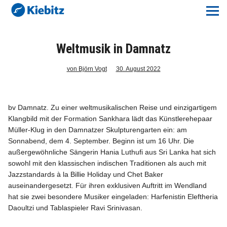
Kiebitz-Online
Lokales
Weltmusik in Damnatz
Aktuelles E-Paper
von Björn Vogt
30. August 2022
Veranstaltungskalender
bv Damnatz. Zu einer weltmusikalischen Reise und einzigartigem
Klangbild mit der Formation Sankhara lädt das Künstlerehepaar
Anzeigenpreise
Müller-Klug in den Damnatzer Skulpturengarten ein: am
Sonnabend, dem 4. September. Beginn ist um 16 Uhr. Die
Meine Region Online
außergewöhnliche Sängerin Hania Luthufi aus Sri Lanka hat sich
sowohl mit den klassischen indischen Traditionen als auch mit
Jazzstandards à la Billie Holiday und Chet ­Baker
Elbeflirt
auseinandergesetzt. Für ihren exklusiven Auftritt im Wendland
hat sie zwei besondere Musiker eingeladen: Harfenistin Eleftheria
Unser Team
Daoultzi und Tablaspieler Ravi Srinivasan.