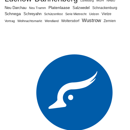
Lüneburg
MGH
NABU
Neu Darchau
Platenlaase
Salzwedel
Schnackenburg
Neu Tramm
Schnega
Schreyahn
Vietze
Schützenfest
Serie Mietrecht
Uelzen
Wustrow
Zernien
Vortrag
Weihnachtsmarkt
Wendland
Woltersdorf