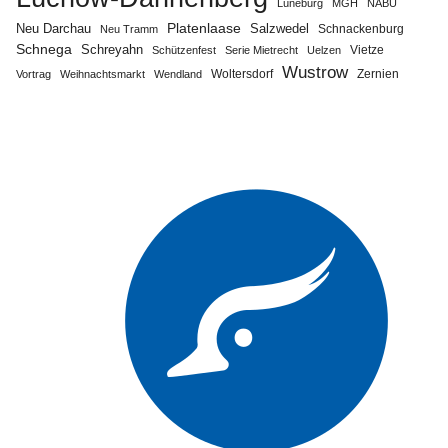
Lüneburg
MGH
NABU
Neu Darchau
Platenlaase
Salzwedel
Schnackenburg
Neu Tramm
Schnega
Schreyahn
Vietze
Schützenfest
Serie Mietrecht
Uelzen
Wustrow
Zernien
Vortrag
Weihnachtsmarkt
Wendland
Woltersdorf