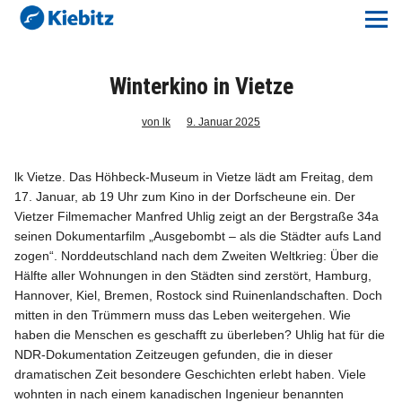
Kiebitz-Online
Lokales
Winterkino in Vietze
Aktuelles E-Paper
von lk
9. Januar 2025
Veranstaltungskalender
lk Vietze. Das Höhbeck-Museum in Vietze lädt am Freitag, dem
17. Januar, ab 19 Uhr zum Kino in der Dorfscheune ein. Der
Anzeigenpreise
Vietzer Filmemacher Manfred Uhlig zeigt an der Bergstraße 34a
seinen Dokumentarfilm „Ausgebombt – als die Städter aufs Land
zogen“. Norddeutschland nach dem Zweiten Weltkrieg: Über die
Meine Region Online
Hälfte aller Wohnungen in den Städten sind zerstört, Hamburg,
Hannover, Kiel, Bremen, Rostock sind Ruinenlandschaften. Doch
Elbeflirt
mitten in den Trümmern muss das Leben weitergehen. Wie
haben die Menschen es geschafft zu überleben? Uhlig hat für die
NDR-Dokumentation Zeitzeugen gefunden, die in dieser
Unser Team
dramatischen Zeit besondere Geschichten erlebt haben. Viele
wohnten in nach einem kanadischen Ingenieur benannten