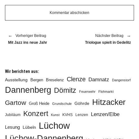
Vorheriger Beitrag
Nächster Beitrag
Mit Jazz ins neue Jahr
Triologue spielt in Gedelitz
Wir berichten aus:
Clenze
Damnatz
Ausstellung
Bergen
Breselenz
Dangenstorf
Dannenberg
Dömitz
Feuerwehr
Flohmarkt
Hitzacker
Gartow
Göhrde
Groß Heide
Grundschule
Konzert
Lenzen/Elbe
Jubiläum
KVHS
Lenzen
Kunst
Lüchow
Lesung
Lübeln
Lüchow-Dannenberg