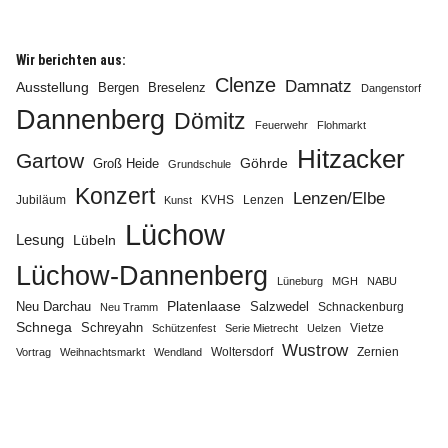
Wir berichten aus:
Clenze
Damnatz
Ausstellung
Bergen
Breselenz
Dangenstorf
Dannenberg
Dömitz
Info
Feuerwehr
Flohmarkt
Hitzacker
Gartow
Göhrde
Groß Heide
Grundschule
Konzert
Lenzen/Elbe
Jubiläum
KVHS
Lenzen
Kunst
Lüchow
Lesung
Lübeln
Lüchow-Dannenberg
Lüneburg
MGH
NABU
Neu Darchau
Platenlaase
Salzwedel
Schnackenburg
Neu Tramm
Schnega
Schreyahn
Vietze
Schützenfest
Serie Mietrecht
Uelzen
Wustrow
Zernien
Vortrag
Weihnachtsmarkt
Wendland
Woltersdorf