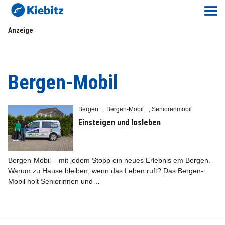
Kiebitz-Online
Anzeige
Lokales
Aktuelles E-Paper
Bergen-Mobil
Veranstaltungskalender
Bergen
Bergen-Mobil
Seniorenmobil
,
,
Anzeigenpreise
Einsteigen und losleben
Meine Region Online
Bergen-Mobil – mit jedem Stopp ein neues Erlebnis em Bergen.
Warum zu Hause bleiben, wenn das Leben ruft? Das Bergen-
Elbeflirt
Mobil holt Seniorinnen und…
Unser Team