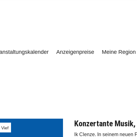
e
LENZEN UND UMGEBUNG
anstaltungskalender
Anzeigenpreise
Meine Region 
Konzertante Musik, 
 Vief
lk Clenze. In seinem neuen P