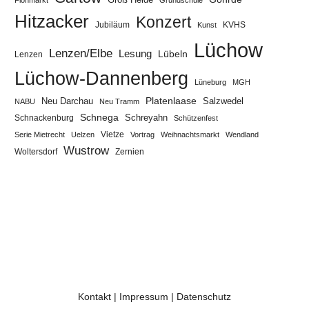
Hitzacker
Konzert
Jubiläum
KVHS
Kunst
Lüchow
Lenzen/Elbe
Lesung
Lübeln
Lenzen
Lüchow-Dannenberg
Lüneburg
MGH
Neu Darchau
Platenlaase
Salzwedel
NABU
Neu Tramm
Schnega
Schreyahn
Schnackenburg
Schützenfest
Vietze
Serie Mietrecht
Uelzen
Vortrag
Weihnachtsmarkt
Wendland
Wustrow
Zernien
Woltersdorf
Kontakt
|
Impressum
|
Datenschutz