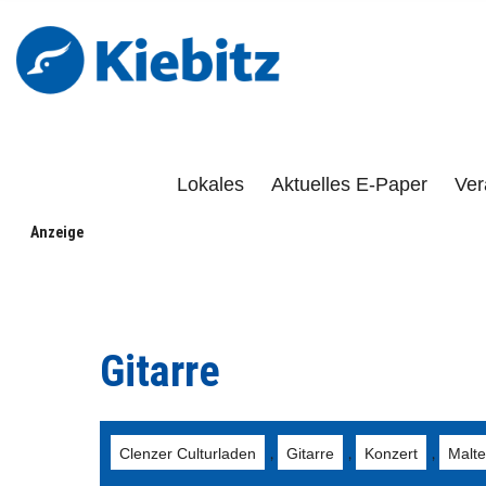
Kiebitz-Onlin
DAS PORTAL FÜR LÜCHOW-DANNENBERG, DÖMITZ, 
Lokales
Aktuelles E-Paper
Ver
Anzeige
Gitarre
Clenzer Culturladen
Gitarre
Konzert
Malte
,
,
,