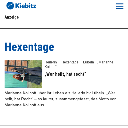
Kiebitz-Online
Anzeige
Lokales
Aktuelles E-Paper
Hexentage
Veranstaltungskalender
Heilerin
Hexentage
Lübeln
Marianne
,
,
,
Kollhoff
Anzeigenpreise
„Wer heilt, hat recht“
Meine Region Online
Marianne Kollhoff über ihr Leben als Heilerin bv Lübeln. „Wer
heilt, hat Recht“ – so lautet, zusammengefasst, das Motto von
Elbeflirt
Marianne Kollhoff aus…
Unser Team