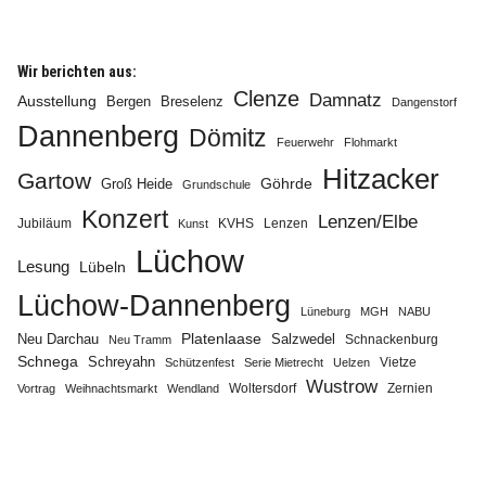
Wir berichten aus:
Clenze
Damnatz
Ausstellung
Bergen
Breselenz
Dangenstorf
Dannenberg
Info
Dömitz
Feuerwehr
Flohmarkt
Hitzacker
Gartow
Göhrde
Groß Heide
Grundschule
Konzert
Lenzen/Elbe
Jubiläum
KVHS
Lenzen
Kunst
Lüchow
Lesung
Lübeln
Lüchow-Dannenberg
Lüneburg
MGH
NABU
Neu Darchau
Platenlaase
Salzwedel
Schnackenburg
Neu Tramm
Schnega
Schreyahn
Vietze
Schützenfest
Serie Mietrecht
Uelzen
Wustrow
Zernien
Vortrag
Weihnachtsmarkt
Wendland
Woltersdorf