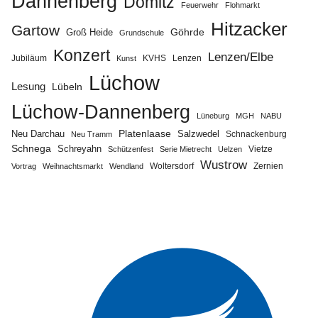
Dannenberg
Dömitz
Feuerwehr
Flohmarkt
Hitzacker
Gartow
Göhrde
Groß Heide
Grundschule
Konzert
Lenzen/Elbe
Jubiläum
KVHS
Lenzen
Kunst
Lüchow
Lesung
Lübeln
Lüchow-Dannenberg
Lüneburg
MGH
NABU
Neu Darchau
Platenlaase
Salzwedel
Schnackenburg
Neu Tramm
Schnega
Schreyahn
Vietze
Schützenfest
Serie Mietrecht
Uelzen
Wustrow
Zernien
Vortrag
Weihnachtsmarkt
Wendland
Woltersdorf