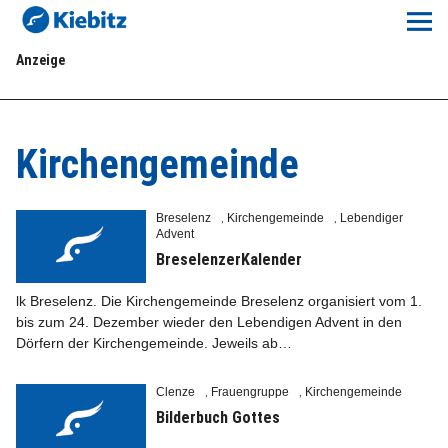
Kiebitz-Online
Anzeige
Lokales
Aktuelles E-Paper
Kirchengemeinde
Veranstaltungskalender
Breselenz
Kirchengemeinde
Lebendiger
,
,
Advent
Anzeigenpreise
BreselenzerKalender
Meine Region Online
lk Breselenz. Die Kirchengemeinde Breselenz organisiert vom 1.
bis zum 24. Dezember wieder den Lebendigen Advent in den
Dörfern der Kirchengemeinde. Jeweils ab…
Elbeflirt
Clenze
Frauengruppe
Kirchengemeinde
,
,
Unser Team
Bilderbuch Gottes