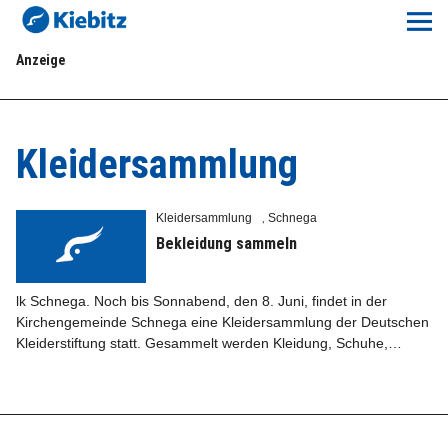
Kiebitz-Online
Anzeige
Lokales
Aktuelles E-Paper
Kleidersammlung
Veranstaltungskalender
Kleidersammlung
Schnega
,
Anzeigenpreise
Bekleidung sammeln
Meine Region Online
lk Schnega. Noch bis Sonnabend, den 8. Juni, findet in der
Kirchengemeinde Schnega eine Kleidersammlung der Deutschen
Kleiderstiftung statt. Gesammelt werden Kleidung, Schuhe,…
Elbeflirt
Unser Team