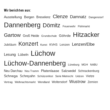
Wir berichten aus:
Clenze
Damnatz
Ausstellung
Bergen
Breselenz
Dangenstorf
Dannenberg
Dömitz
Feuerwehr
Flohmarkt
Info
Hitzacker
Gartow
Göhrde
Groß Heide
Grundschule
Konzert
Lenzen/Elbe
Jubiläum
KVHS
Lenzen
Kunst
Lüchow
Lesung
Lübeln
Lüchow-Dannenberg
Lüneburg
MGH
NABU
Neu Darchau
Platenlaase
Salzwedel
Schnackenburg
Neu Tramm
Schnega
Schreyahn
Vietze
Schützenfest
Serie Mietrecht
Uelzen
Wustrow
Zernien
Vortrag
Weihnachtsmarkt
Wendland
Woltersdorf