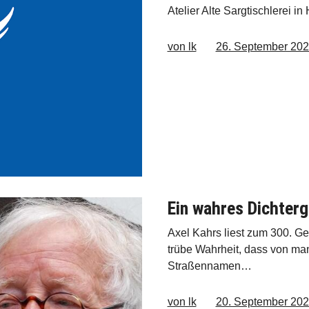
Atelier Alte Sargtischlerei i
von lk
26. September 20
Ein wahres Dichterg
Axel Kahrs liest zum 300. Ge
trübe Wahrheit, dass von man
Straßennamen…
von lk
20. September 20