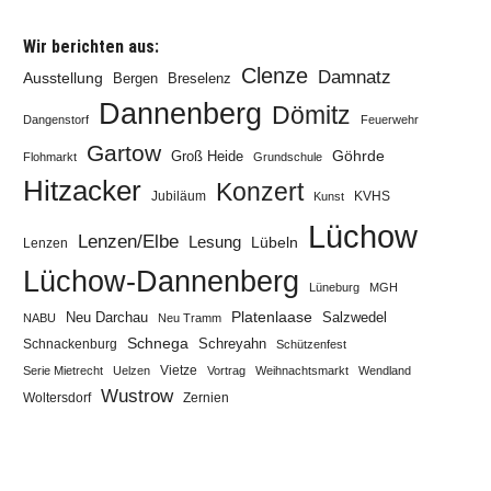
Wir berichten aus:
Clenze
Damnatz
Ausstellung
Bergen
Breselenz
Dannenberg
Dömitz
Dangenstorf
Feuerwehr
Gartow
Göhrde
Groß Heide
Flohmarkt
Grundschule
Hitzacker
Konzert
Jubiläum
KVHS
Kunst
Lüchow
Lenzen/Elbe
Lesung
Lübeln
Lenzen
Lüchow-Dannenberg
Lüneburg
MGH
Neu Darchau
Platenlaase
Salzwedel
NABU
Neu Tramm
Schnega
Schreyahn
Schnackenburg
Schützenfest
Vietze
Serie Mietrecht
Uelzen
Vortrag
Weihnachtsmarkt
Wendland
Wustrow
Zernien
Woltersdorf