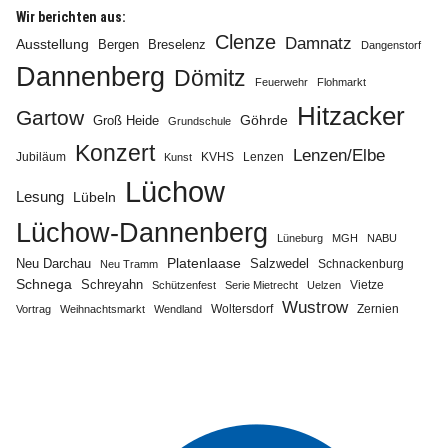
Wir berichten aus:
Clenze
Damnatz
Ausstellung
Bergen
Breselenz
Dangenstorf
Dannenberg
Dömitz
Feuerwehr
Flohmarkt
Hitzacker
Gartow
Göhrde
Groß Heide
Grundschule
Konzert
Lenzen/Elbe
Jubiläum
KVHS
Lenzen
Kunst
Lüchow
Lesung
Lübeln
Lüchow-Dannenberg
Lüneburg
MGH
NABU
Neu Darchau
Platenlaase
Salzwedel
Schnackenburg
Neu Tramm
Schnega
Schreyahn
Vietze
Schützenfest
Serie Mietrecht
Uelzen
Wustrow
Zernien
Vortrag
Weihnachtsmarkt
Wendland
Woltersdorf