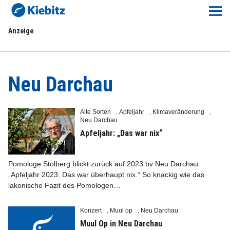
Kiebitz-Online
Anzeige
Lokales
Aktuelles E-Paper
Neu Darchau
Veranstaltungskalender
Alte Sorten
Apfeljahr
Klimaveränderung
,
,
,
Neu Darchau
Anzeigenpreise
Apfeljahr: „Das war nix“
Meine Region Online
Pomologe Stolberg blickt zurück auf 2023 bv Neu Darchau.
„Apfeljahr 2023: Das war überhaupt nix.“ So knackig wie das
Elbeflirt
lakonische Fazit des Pomologen…
Unser Team
Konzert
Muul op
Neu Darchau
,
,
Muul Op in Neu Darchau