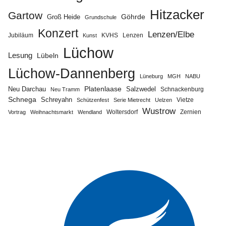
Hitzacker
Gartow
Göhrde
Groß Heide
Grundschule
Konzert
Lenzen/Elbe
Jubiläum
KVHS
Lenzen
Kunst
Lüchow
Lesung
Lübeln
Lüchow-Dannenberg
Lüneburg
MGH
NABU
Neu Darchau
Platenlaase
Salzwedel
Schnackenburg
Neu Tramm
Schnega
Schreyahn
Vietze
Schützenfest
Serie Mietrecht
Uelzen
Wustrow
Zernien
Vortrag
Weihnachtsmarkt
Wendland
Woltersdorf