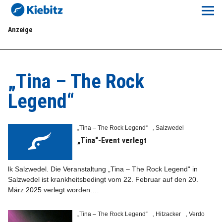
Kiebitz-Online
Anzeige
Lokales
Aktuelles E-Paper
„Tina – The Rock
Veranstaltungskalender
Legend“
Anzeigenpreise
„Tina – The Rock Legend“
Salzwedel
,
„Tina“-Event verlegt
Meine Region Online
lk Salzwedel. Die Veranstaltung „Tina – The Rock Legend“ in
Elbeflirt
Salzwedel ist krankheitsbedingt vom 22. Februar auf den 20.
März 2025 verlegt worden.…
Unser Team
„Tina – The Rock Legend“
Hitzacker
Verdo
,
,