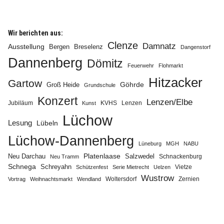
Wir berichten aus:
Clenze
Damnatz
Ausstellung
Bergen
Breselenz
Dangenstorf
Dannenberg
Info
Dömitz
Feuerwehr
Flohmarkt
Hitzacker
Gartow
Göhrde
Groß Heide
Grundschule
Konzert
Lenzen/Elbe
Jubiläum
KVHS
Lenzen
Kunst
Lüchow
Lesung
Lübeln
Lüchow-Dannenberg
Lüneburg
MGH
NABU
Neu Darchau
Platenlaase
Salzwedel
Schnackenburg
Neu Tramm
Schnega
Schreyahn
Vietze
Schützenfest
Serie Mietrecht
Uelzen
Wustrow
Zernien
Vortrag
Weihnachtsmarkt
Wendland
Woltersdorf