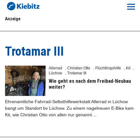
Kiebitz-Online
Anzeige
Lokales
Aktuelles E-Paper
Trotamar III
Veranstaltungskalender
Allerrad
Christian Otto
Flüchtlingshilfe
Kit
,
,
,
,
Lüchow
Trotamar III
,
Anzeigenpreise
Wie geht es nach dem Freibad-Neubau
weiter?
Meine Region Online
Ehrenamtliche Fahrrad-Selbsthilfewerkstatt Allerrad in Lüchow
bangt um Standort bv Lüchow. Zu einem nagelneuen E-Bike kam
Elbeflirt
Kit, wie Christian Otto von allen nur genannt…
Unser Team