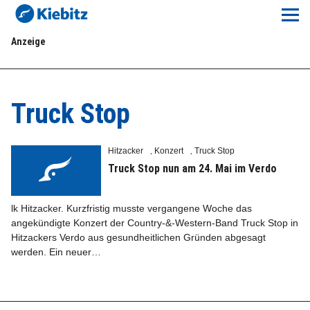
Kiebitz-Online
Anzeige
Lokales
Aktuelles E-Paper
Truck Stop
Veranstaltungskalender
Hitzacker
Konzert
Truck Stop
,
,
Anzeigenpreise
Truck Stop nun am 24. Mai im Verdo
Meine Region Online
lk Hitzacker. Kurzfristig musste vergangene Woche das
angekündigte Konzert der Country-&-Western-Band Truck Stop in
Hitzackers Verdo aus gesundheitlichen Gründen abgesagt
Elbeflirt
werden. Ein neuer…
Unser Team