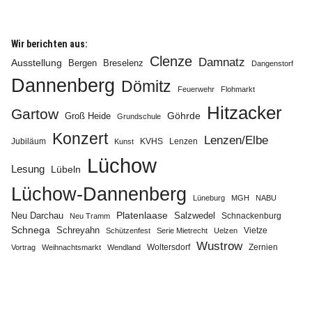
Wir berichten aus:
Clenze
Damnatz
Ausstellung
Bergen
Breselenz
Dangenstorf
Dannenberg
Info
Dömitz
Feuerwehr
Flohmarkt
Hitzacker
Gartow
Göhrde
Groß Heide
Grundschule
Konzert
Lenzen/Elbe
Jubiläum
KVHS
Lenzen
Kunst
Lüchow
Lesung
Lübeln
Lüchow-Dannenberg
Lüneburg
MGH
NABU
Neu Darchau
Platenlaase
Salzwedel
Schnackenburg
Neu Tramm
Schnega
Schreyahn
Vietze
Schützenfest
Serie Mietrecht
Uelzen
Wustrow
Zernien
Vortrag
Weihnachtsmarkt
Wendland
Woltersdorf