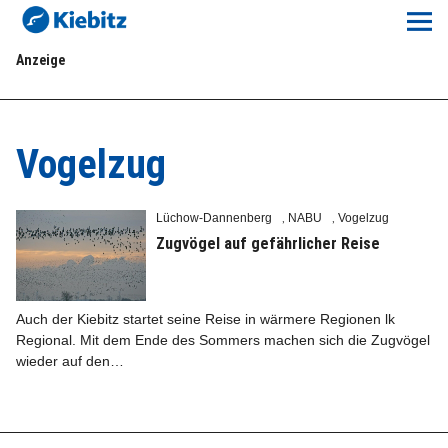
Kiebitz-Online
Anzeige
Lokales
Aktuelles E-Paper
Vogelzug
Veranstaltungskalender
Lüchow-Dannenberg
NABU
Vogelzug
,
,
Anzeigenpreise
Zugvögel auf gefährlicher Reise
Meine Region Online
Auch der Kiebitz startet seine Reise in wärmere Regionen lk
Regional. Mit dem Ende des Sommers machen sich die Zugvögel
Elbeflirt
wieder auf den…
Unser Team