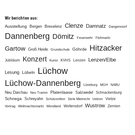
Wir berichten aus:
Clenze
Damnatz
Ausstellung
Bergen
Breselenz
Dangenstorf
Dannenberg
Dömitz
Info
Feuerwehr
Flohmarkt
Hitzacker
Gartow
Göhrde
Groß Heide
Grundschule
Konzert
Lenzen/Elbe
Jubiläum
KVHS
Lenzen
Kunst
Lüchow
Lesung
Lübeln
Lüchow-Dannenberg
Lüneburg
MGH
NABU
Neu Darchau
Platenlaase
Salzwedel
Schnackenburg
Neu Tramm
Schnega
Schreyahn
Vietze
Schützenfest
Serie Mietrecht
Uelzen
Wustrow
Zernien
Vortrag
Weihnachtsmarkt
Wendland
Woltersdorf