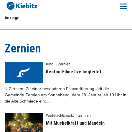
Kiebitz-Online
Anzeige
Lokales
Aktuelles E-Paper
Zernien
Veranstaltungskalender
Kino
Zernien
,
Anzeigenpreise
Keaton-Filme live begleitet
Meine Region Online
lk Zernien. Zu einer besonderen Filmvorführung lädt die
Gemeinde Zernien am Sonnabend, dem 28. Januar, ab 19 Uhr in
die Alte Schmiede ein:…
Elbeflirt
Weihnachtsmarkt
Zernien
,
Unser Team
Mit Muskelkraft und Mandeln