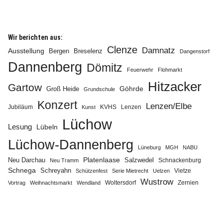
Wir berichten aus:
Clenze
Damnatz
Ausstellung
Bergen
Breselenz
Dangenstorf
Dannenberg
Dömitz
Feuerwehr
Flohmarkt
Hitzacker
Gartow
Göhrde
Groß Heide
Grundschule
Konzert
Lenzen/Elbe
Jubiläum
KVHS
Lenzen
Kunst
Lüchow
Lesung
Lübeln
Lüchow-Dannenberg
Lüneburg
MGH
NABU
Neu Darchau
Platenlaase
Salzwedel
Schnackenburg
Neu Tramm
Schnega
Schreyahn
Vietze
Schützenfest
Serie Mietrecht
Uelzen
Wustrow
Zernien
Vortrag
Weihnachtsmarkt
Wendland
Woltersdorf