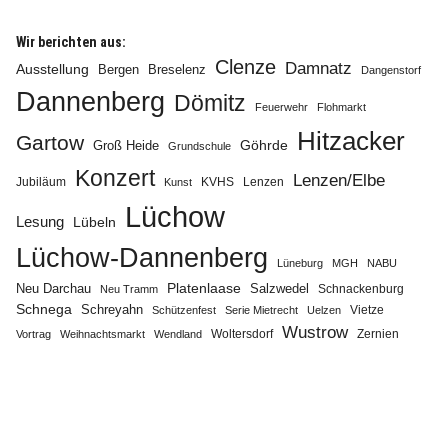
Wir berichten aus:
Clenze
Damnatz
Ausstellung
Bergen
Breselenz
Dangenstorf
Dannenberg
Dömitz
Feuerwehr
Flohmarkt
Info
Hitzacker
Gartow
Göhrde
Groß Heide
Grundschule
Konzert
Lenzen/Elbe
Jubiläum
KVHS
Lenzen
Kunst
Lüchow
Lesung
Lübeln
Lüchow-Dannenberg
Lüneburg
MGH
NABU
Neu Darchau
Platenlaase
Salzwedel
Schnackenburg
Neu Tramm
Schnega
Schreyahn
Vietze
Schützenfest
Serie Mietrecht
Uelzen
Wustrow
Zernien
Vortrag
Weihnachtsmarkt
Wendland
Woltersdorf