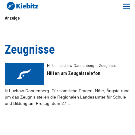
Kiebitz-Online
Anzeige
Lokales
Aktuelles E-Paper
Zeugnisse
Veranstaltungskalender
Hilfe
Lüchow-Dannenberg
Zeugnisse
,
,
Anzeigenpreise
Hilfen am Zeugnistelefon
Meine Region Online
lk Lüchow-Dannenberg. Für sämtliche Fragen, Nöte, Ängste rund
um das Zeugnis stellen die Regionalen Landesämter für Schule
und Bildung am Freitag, dem 27.…
Elbeflirt
Unser Team