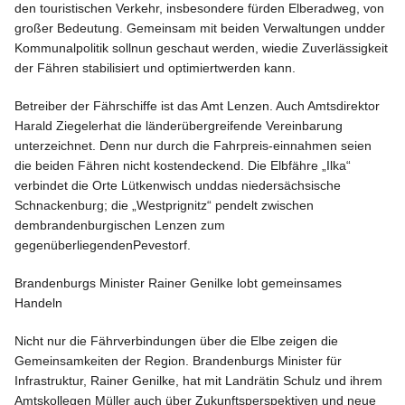
den touristischen Verkehr, insbesondere fürden Elberadweg, von
großer Bedeutung. Gemeinsam mit beiden Verwaltungen undder
Kommunalpolitik sollnun geschaut werden, wiedie Zuverlässigkeit
der Fähren stabilisiert und optimiertwerden kann.
Betreiber der Fährschiffe ist das Amt Lenzen. Auch Amtsdirektor
Harald Ziegelerhat die länderübergreifende Vereinbarung
unterzeichnet. Denn nur durch die Fahrpreis-einnahmen seien
die beiden Fähren nicht kostendeckend. Die Elbfähre „Ilka“
verbindet die Orte Lütkenwisch unddas niedersächsische
Schnackenburg; die „Westprignitz“ pendelt zwischen
dembrandenburgischen Lenzen zum
gegenüberliegendenPevestorf.
Brandenburgs Minister Rainer Genilke lobt gemeinsames
Handeln
Nicht nur die Fährverbindungen über die Elbe zeigen die
Gemeinsamkeiten der Region. Brandenburgs Minister für
Infrastruktur, Rainer Genilke, hat mit Landrätin Schulz und ihrem
Amtskollegen Müller auch über Zukunftsperspektiven und neue