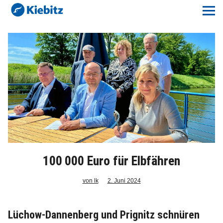
Kiebitz-Online
Lokales
Aktuelles E-Paper
Veranstaltungskalender
Anzeigenpreise
Meine Region Online
100 000 Euro für Elbfähren
Elbeflirt
von lk
2. Juni 2024
Unser Team
Lüchow-Dannenberg und Prignitz schnüren