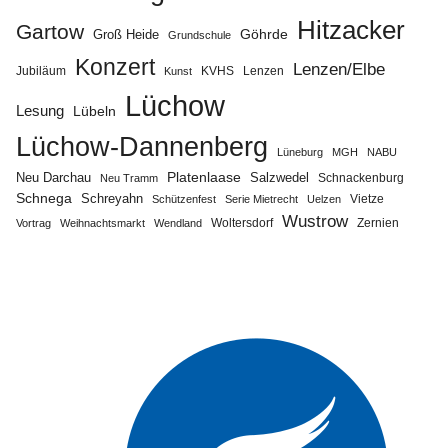
Hitzacker
Gartow
Göhrde
Groß Heide
Grundschule
Konzert
Lenzen/Elbe
Jubiläum
KVHS
Lenzen
Kunst
Lüchow
Lesung
Lübeln
Lüchow-Dannenberg
Lüneburg
MGH
NABU
Neu Darchau
Platenlaase
Salzwedel
Schnackenburg
Neu Tramm
Schnega
Schreyahn
Vietze
Schützenfest
Serie Mietrecht
Uelzen
Wustrow
Zernien
Vortrag
Weihnachtsmarkt
Wendland
Woltersdorf