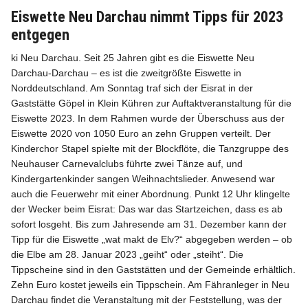
Eiswette Neu Darchau nimmt Tipps für 2023
entgegen
ki Neu Darchau. Seit 25 Jahren gibt es die Eiswette Neu
Darchau-Darchau – es ist die zweitgrößte Eiswette in
Info
Norddeutschland. Am Sonntag traf sich der Eisrat in der
Gaststätte Göpel in Klein Kühren zur Auftaktveranstaltung für die
Eiswette 2023. In dem Rahmen wurde der Überschuss aus der
Eiswette 2020 von 1050 Euro an zehn Gruppen verteilt. Der
Kinderchor Stapel spielte mit der Blockflöte, die Tanzgruppe des
Neuhauser Carnevalclubs führte zwei Tänze auf, und
Kindergartenkinder sangen Weihnachtslieder. Anwesend war
auch die Feuerwehr mit einer Abordnung. Punkt 12 Uhr klingelte
der Wecker beim Eisrat: Das war das Startzeichen, dass es ab
sofort losgeht. Bis zum Jahresende am 31. Dezember kann der
Tipp für die Eiswette „wat makt de Elv?“ abgegeben werden – ob
die Elbe am 28. Januar 2023 „geiht“ oder „steiht“. Die
Tippscheine sind in den Gaststätten und der Gemeinde erhältlich.
Zehn Euro kostet jeweils ein Tippschein. Am Fähranleger in Neu
Darchau findet die Veranstaltung mit der Feststellung, was der