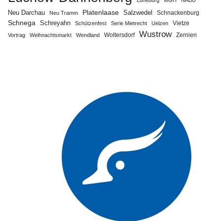
Neu Darchau
Platenlaase
Salzwedel
Schnackenburg
Neu Tramm
Schnega
Schreyahn
Vietze
Schützenfest
Serie Mietrecht
Uelzen
Wustrow
Zernien
Vortrag
Weihnachtsmarkt
Wendland
Woltersdorf