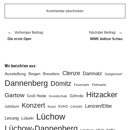
Vorheriger Beitrag
Nächster Beitrag
Die erste Oper
WWK lädtzur Schau
Wir berichten aus:
Clenze
Damnatz
Ausstellung
Bergen
Breselenz
Dangenstorf
Dannenberg
Dömitz
Feuerwehr
Flohmarkt
Hitzacker
Gartow
Göhrde
Groß Heide
Grundschule
Konzert
Lenzen/Elbe
Jubiläum
KVHS
Lenzen
Kunst
Lüchow
Lesung
Lübeln
Lüchow-Dannenberg
Lüneburg
MGH
NABU