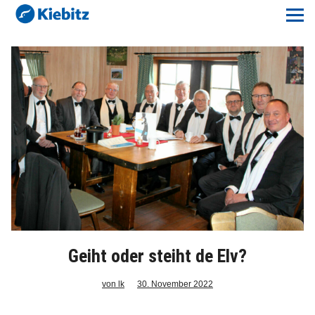
Kiebitz-Online
Lokales
Aktuelles E-Paper
Veranstaltungskalender
Anzeigenpreise
Meine Region Online
Elbeflirt
Geiht oder steiht de Elv?
von lk
30. November 2022
Unser Team