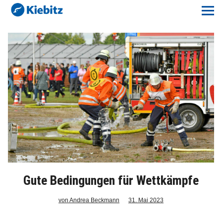
Kiebitz-Online
Lokales
Aktuelles E-Paper
Veranstaltungskalender
Anzeigenpreise
Meine Region Online
Elbeflirt
Gute Bedingungen für Wettkämpfe
von Andrea Beckmann
31. Mai 2023
Unser Team