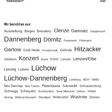
funktioniert“
nah
Wir berichten aus:
Clenze
Damnatz
Ausstellung
Bergen
Breselenz
Dangenstorf
Dannenberg
Dömitz
Feuerwehr
Flohmarkt
Hitzacker
Gartow
Göhrde
Groß Heide
Grundschule
Konzert
Lenzen/Elbe
Jubiläum
KVHS
Lenzen
Kunst
Lüchow
Lesung
Lübeln
Lüchow-Dannenberg
Lüneburg
MGH
NABU
Neu Darchau
Platenlaase
Salzwedel
Schnackenburg
Neu Tramm
Schnega
Schreyahn
Vietze
Schützenfest
Serie Mietrecht
Uelzen
Wustrow
Zernien
Vortrag
Weihnachtsmarkt
Wendland
Woltersdorf