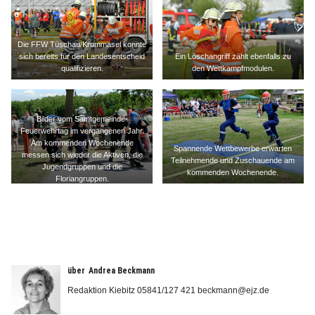
Die FFW Tüschau/Krummasel konnte
sich bereits für den Landesentscheid
Ein Löschangriff zählt ebenfalls zu
qualifizieren.
den Wettkampfmodulen.
Bilder vom Samtgemeinde-
Feuerwehrtag im vergangenen Jahr.
Am kommenden Wochenende
Spannende Wettbewerbe erwarten
messen sich wieder die Aktiven, die
Teilnehmende und Zuschauende am
Jugendgruppen und die
kommenden Wochenende.
Floriangruppen.
über
Andrea Beckmann
Redaktion Kiebitz 05841/127 421 beckmann@ejz.de