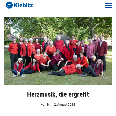
Kiebitz-Online
Lokales
Aktuelles E-Paper
Veranstaltungskalender
Anzeigenpreise
Meine Region Online
Elbeflirt
Herzmusik, die ergreift
von lk
2. August 2024
Unser Team