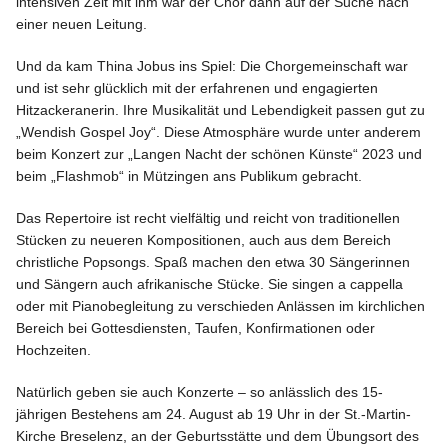
intensiven Zeit mit ihm war der Chor dann auf der Suche nach
einer neuen Leitung.
Und da kam Thina Jobus ins Spiel: Die Chorgemeinschaft war
und ist sehr glücklich mit der erfahrenen und engagierten
Hitzackeranerin. Ihre Musikalität und Lebendigkeit passen gut zu
„Wendish Gospel Joy“. Diese Atmosphäre wurde unter anderem
beim Konzert zur „Langen Nacht der schönen Künste“ 2023 und
beim „Flashmob“ in Mützingen ans Publikum gebracht.
Das Repertoire ist recht vielfältig und reicht von traditionellen
Stücken zu neueren Kompositionen, auch aus dem Bereich
christliche Popsongs. Spaß machen den etwa 30 Sängerinnen
und Sängern auch afrikanische Stücke. Sie singen a cappella
oder mit Pianobegleitung zu verschieden Anlässen im kirchlichen
Bereich bei Gottesdiensten, Taufen, Konfirmationen oder
Hochzeiten.
Natürlich geben sie auch Konzerte – so anlässlich des 15-
jährigen Bestehens am 24. August ab 19 Uhr in der St.-Martin-
Kirche Breselenz, an der Geburtsstätte und dem Übungsort des