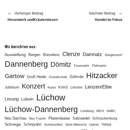
Vorheriger Beitrag
Nächster Beitrag
Hexenwerk undKräuterwissen
Handel im Fokus
Wir berichten aus:
Clenze
Damnatz
Ausstellung
Bergen
Breselenz
Dangenstorf
Dannenberg
Dömitz
Feuerwehr
Flohmarkt
Hitzacker
Gartow
Göhrde
Groß Heide
Grundschule
Konzert
Lenzen/Elbe
Jubiläum
KVHS
Lenzen
Kunst
Lüchow
Lesung
Lübeln
Lüchow-Dannenberg
Lüneburg
MGH
NABU
Neu Darchau
Platenlaase
Salzwedel
Schnackenburg
Neu Tramm
Schnega
Schreyahn
Vietze
Schützenfest
Serie Mietrecht
Uelzen