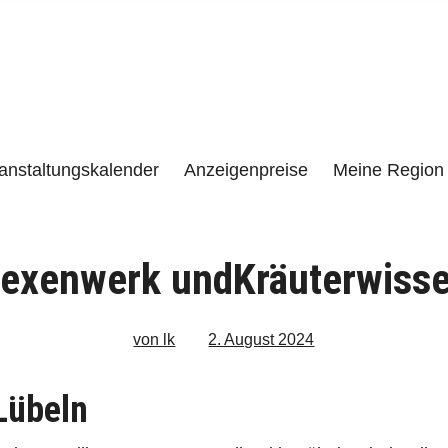
e
LENZEN UND UMGEBUNG
anstaltungskalender
Anzeigenpreise
Meine Region 
exenwerk undKräuterwiss
von lk
2. August 2024
Lübeln