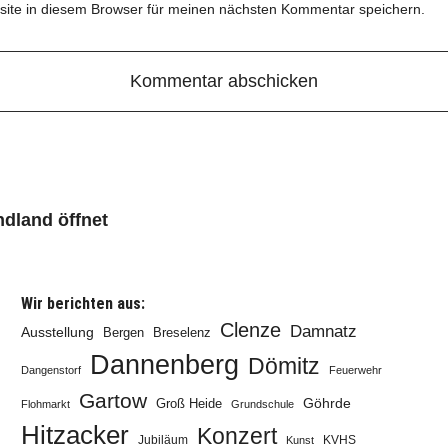
ite in diesem Browser für meinen nächsten Kommentar speichern.
dland öffnet
Wir berichten aus:
Clenze
Damnatz
Ausstellung
Bergen
Breselenz
Dannenberg
Dömitz
Dangenstorf
Feuerwehr
Gartow
Göhrde
Groß Heide
Flohmarkt
Grundschule
Hitzacker
Konzert
Jubiläum
KVHS
Kunst