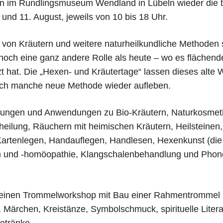
en im Rundlingsmuseum Wendland in Lübeln wieder die t
. und 11. August, jeweils von 10 bis 18 Uhr.
 von Kräutern und weitere naturheilkundliche Methoden 
noch eine ganz andere Rolle als heute – wo es flächen
zt hat. Die „Hexen- und Kräutertage“ lassen dieses alte 
ch manche neue Methode wieder aufleben.
atungen und Anwendungen zu Bio-Kräutern, Naturkosmetik
eilung, Räuchern mit heimischen Kräutern, Heilsteinen,
, Kartenlegen, Handauflegen, Handlesen, Hexenkunst (di
on und -homöopathie, Klangschalenbehandlung und Phon
e, einen Trommelworkshop mit Bau einer Rahmentrommel 
, Märchen, Kreistänze, Symbolschmuck, spirituelle Litera