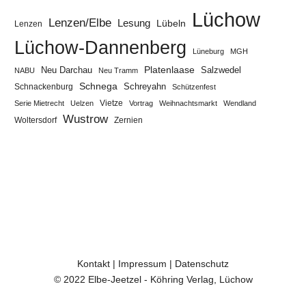
Lüchow
Lenzen/Elbe
Lesung
Lübeln
Lenzen
Lüchow-Dannenberg
Lüneburg
MGH
Neu Darchau
Platenlaase
Salzwedel
NABU
Neu Tramm
Schnega
Schreyahn
Schnackenburg
Schützenfest
Vietze
Serie Mietrecht
Uelzen
Vortrag
Weihnachtsmarkt
Wendland
Wustrow
Zernien
Woltersdorf
Kontakt
|
Impressum
|
Datenschutz
© 2022 Elbe-Jeetzel - Köhring Verlag, Lüchow