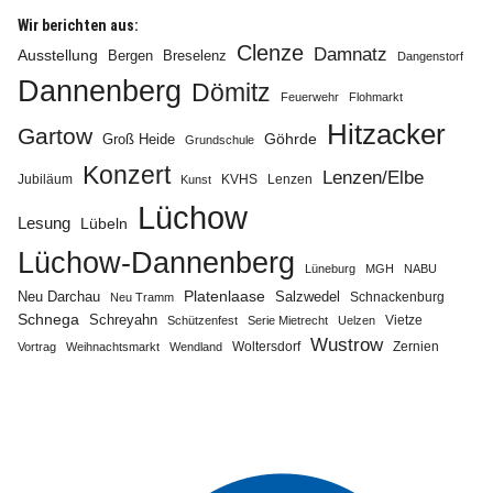
Wir berichten aus:
Clenze
Damnatz
Ausstellung
Bergen
Breselenz
Dangenstorf
Dannenberg
Dömitz
Feuerwehr
Flohmarkt
Hitzacker
Gartow
Göhrde
Groß Heide
Grundschule
Konzert
Lenzen/Elbe
Jubiläum
KVHS
Lenzen
Kunst
Lüchow
Lesung
Lübeln
Lüchow-Dannenberg
Lüneburg
MGH
NABU
Neu Darchau
Platenlaase
Salzwedel
Schnackenburg
Neu Tramm
Schnega
Schreyahn
Vietze
Schützenfest
Serie Mietrecht
Uelzen
Wustrow
Zernien
Vortrag
Weihnachtsmarkt
Wendland
Woltersdorf