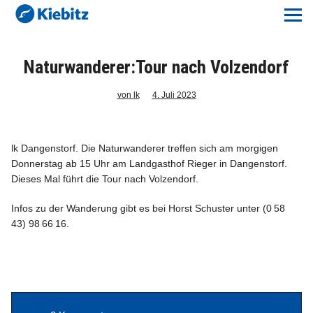
Kiebitz-Online
Lokales
Naturwanderer:Tour nach Volzendorf
Aktuelles E-Paper
von lk
4. Juli 2023
Veranstaltungskalender
lk Dangenstorf. Die Naturwanderer treffen sich am morgigen
Donnerstag ab 15 Uhr am Landgasthof Rieger in Dangenstorf.
Anzeigenpreise
Dieses Mal führt die Tour nach Volzendorf.
Meine Region Online
Infos zu der Wanderung gibt es bei Horst Schuster unter (0 58
43) 98 66 16.
Elbeflirt
Unser Team