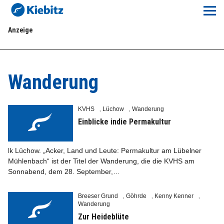
Kiebitz-Online
Anzeige
Lokales
Aktuelles E-Paper
Wanderung
Veranstaltungskalender
KVHS
Lüchow
Wanderung
,
,
Anzeigenpreise
Einblicke indie Permakultur
Meine Region Online
lk Lüchow. „Acker, Land und Leute: Permakultur am Lübelner
Mühlenbach“ ist der Titel der Wanderung, die die KVHS am
Sonnabend, dem 28. September,…
Elbeflirt
Breeser Grund
Göhrde
Kenny Kenner
,
,
,
Unser Team
Wanderung
Zur Heideblüte