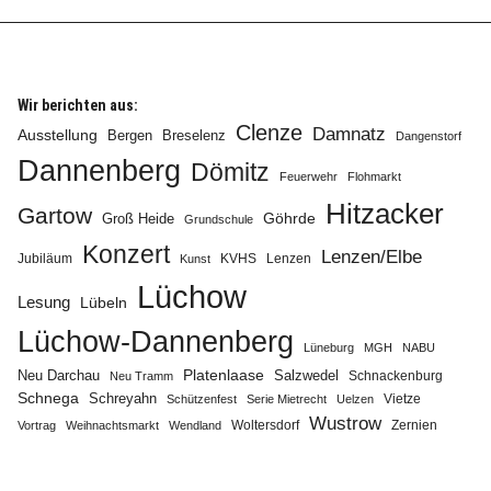
Wir berichten aus:
Clenze
Damnatz
Ausstellung
Bergen
Breselenz
Dangenstorf
Dannenberg
Dömitz
Feuerwehr
Flohmarkt
Hitzacker
Gartow
Göhrde
Groß Heide
Grundschule
Konzert
Lenzen/Elbe
Jubiläum
KVHS
Lenzen
Kunst
Lüchow
Lesung
Lübeln
Lüchow-Dannenberg
Lüneburg
MGH
NABU
Neu Darchau
Platenlaase
Salzwedel
Schnackenburg
Neu Tramm
Schnega
Schreyahn
Vietze
Schützenfest
Serie Mietrecht
Uelzen
Wustrow
Zernien
Vortrag
Weihnachtsmarkt
Wendland
Woltersdorf