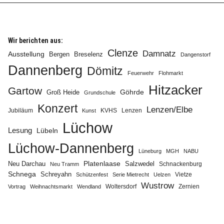
Wir berichten aus:
Clenze
Damnatz
Ausstellung
Bergen
Breselenz
Dangenstorf
Info
Dannenberg
Dömitz
Feuerwehr
Flohmarkt
Hitzacker
Gartow
Göhrde
Groß Heide
Grundschule
Konzert
Lenzen/Elbe
Jubiläum
KVHS
Lenzen
Kunst
Lüchow
Lesung
Lübeln
Lüchow-Dannenberg
Lüneburg
MGH
NABU
Neu Darchau
Platenlaase
Salzwedel
Schnackenburg
Neu Tramm
Schnega
Schreyahn
Vietze
Schützenfest
Serie Mietrecht
Uelzen
Wustrow
Zernien
Vortrag
Weihnachtsmarkt
Wendland
Woltersdorf