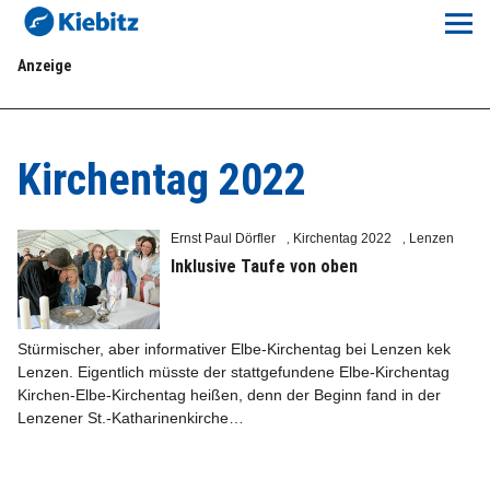
Kiebitz-Online
Anzeige
Lokales
Aktuelles E-Paper
Kirchentag 2022
Veranstaltungskalender
Ernst Paul Dörfler
Kirchentag 2022
Lenzen
,
,
Anzeigenpreise
Inklusive Taufe von oben
Meine Region Online
Stürmischer, aber informativer Elbe-Kirchentag bei Lenzen kek
Lenzen. Eigentlich müsste der stattgefundene Elbe-Kirchentag
Elbeflirt
Kirchen-Elbe-Kirchentag heißen, denn der Beginn fand in der
Lenzener St.-Katharinenkirche…
Unser Team