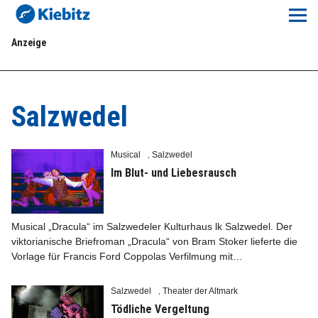
Kiebitz-Online
Anzeige
Lokales
Aktuelles E-Paper
Salzwedel
Veranstaltungskalender
Musical
Salzwedel
,
Anzeigenpreise
Im Blut- und Liebesrausch
Meine Region Online
Musical „Dracula“ im Salzwedeler Kulturhaus lk Salzwedel. Der
viktorianische Briefroman „Dracula“ von Bram Stoker lieferte die
Elbeflirt
Vorlage für Francis Ford Coppolas Verfilmung mit…
Unser Team
Salzwedel
Theater der Altmark
,
Tödliche Vergeltung