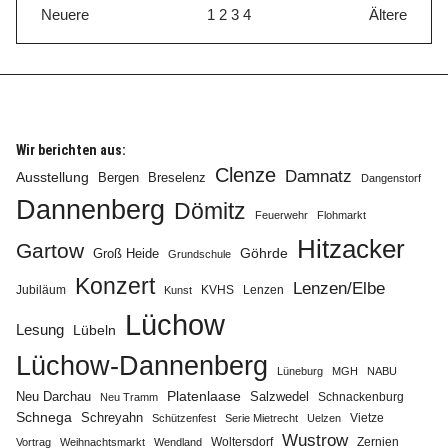
Neuere
1
2
3
4
Ältere
Wir berichten aus:
Clenze
Damnatz
Ausstellung
Bergen
Breselenz
Dangenstorf
Dannenberg
Dömitz
Feuerwehr
Flohmarkt
Hitzacker
Gartow
Göhrde
Groß Heide
Grundschule
Konzert
Lenzen/Elbe
Jubiläum
KVHS
Lenzen
Kunst
Lüchow
Lesung
Lübeln
Lüchow-Dannenberg
Lüneburg
MGH
NABU
Neu Darchau
Platenlaase
Salzwedel
Schnackenburg
Neu Tramm
Schnega
Schreyahn
Vietze
Schützenfest
Serie Mietrecht
Uelzen
Wustrow
Zernien
Vortrag
Weihnachtsmarkt
Wendland
Woltersdorf