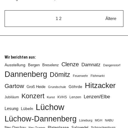
1
2
Ältere
Wir berichten aus:
Clenze
Damnatz
Ausstellung
Bergen
Breselenz
Dangenstorf
Dannenberg
Dömitz
Feuerwehr
Flohmarkt
Hitzacker
Gartow
Göhrde
Groß Heide
Grundschule
Konzert
Lenzen/Elbe
Jubiläum
KVHS
Lenzen
Kunst
Lüchow
Lesung
Lübeln
Lüchow-Dannenberg
Lüneburg
MGH
NABU
Neu Darchau
Platenlaase
Salzwedel
Schnackenburg
Neu Tramm