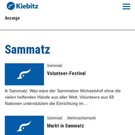
Kiebitz-Online
Anzeige
Lokales
Aktuelles E-Paper
Sammatz
Veranstaltungskalender
Sammatz
Anzeigenpreise
Volunteer-Festival
Meine Region Online
lk Sammatz. Was wäre der Sammatzer Michaelshof ohne die
vielen helfenden Hände aus aller Welt. Volunteers aus 68
Nationen unterstützten die Einrichtung im…
Elbeflirt
Sammatz
Weihnachtsmarkt
,
Unser Team
Markt in Sammatz