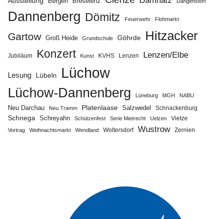
Damnatz
Ausstellung
Bergen
Breselenz
Dangenstorf
Dannenberg
Dömitz
Feuerwehr
Flohmarkt
Hitzacker
Gartow
Göhrde
Groß Heide
Grundschule
Konzert
Lenzen/Elbe
Jubiläum
KVHS
Lenzen
Kunst
Lüchow
Lesung
Lübeln
Lüchow-Dannenberg
Lüneburg
MGH
NABU
Neu Darchau
Platenlaase
Salzwedel
Schnackenburg
Neu Tramm
Schnega
Schreyahn
Vietze
Schützenfest
Serie Mietrecht
Uelzen
Wustrow
Zernien
Vortrag
Weihnachtsmarkt
Wendland
Woltersdorf