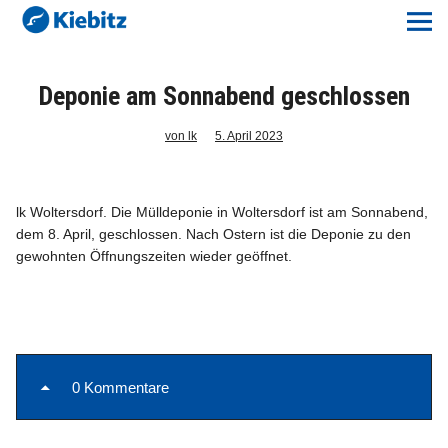
Kiebitz-Online
Lokales
Deponie am Sonnabend geschlossen
Aktuelles E-Paper
von lk
5. April 2023
Veranstaltungskalender
lk Woltersdorf. Die Mülldeponie in Woltersdorf ist am Sonnabend,
dem 8. April, geschlossen. Nach Ostern ist die De­ponie zu den
Anzeigenpreise
gewohnten Öffnungszeiten wieder geöffnet.
Meine Region Online
Elbeflirt
0 Kommentare
Unser Team