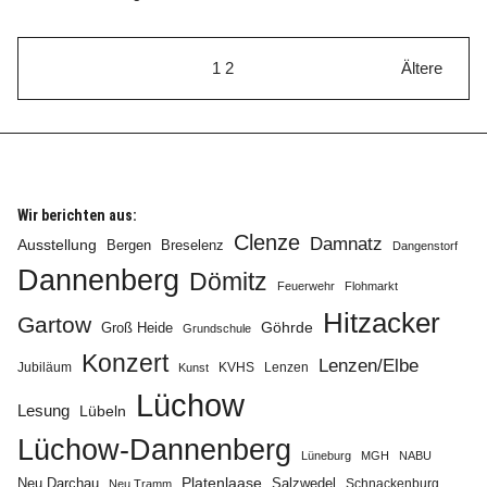
1
2
Ältere
Wir berichten aus:
Clenze
Damnatz
Ausstellung
Bergen
Breselenz
Dangenstorf
Dannenberg
Dömitz
Feuerwehr
Flohmarkt
Hitzacker
Gartow
Göhrde
Groß Heide
Grundschule
Konzert
Lenzen/Elbe
Jubiläum
KVHS
Lenzen
Kunst
Lüchow
Lesung
Lübeln
Lüchow-Dannenberg
Lüneburg
MGH
NABU
Neu Darchau
Platenlaase
Salzwedel
Schnackenburg
Neu Tramm