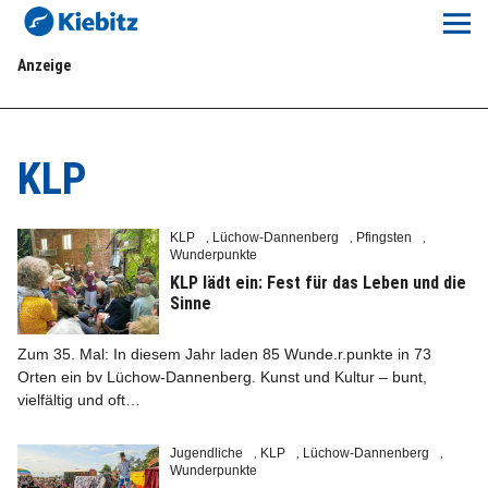
Kiebitz-Online
Anzeige
Lokales
Aktuelles E-Paper
KLP
Veranstaltungskalender
KLP
Lüchow-Dannenberg
Pfingsten
,
,
,
Wunderpunkte
Anzeigenpreise
KLP lädt ein: Fest für das Leben und die
Sinne
Meine Region Online
Zum 35. Mal: In diesem Jahr laden 85 Wunde.r.punkte in 73
Orten ein bv Lüchow-Dannenberg. Kunst und Kultur – bunt,
Elbeflirt
vielfältig und oft…
Unser Team
Jugendliche
KLP
Lüchow-Dannenberg
,
,
,
Wunderpunkte