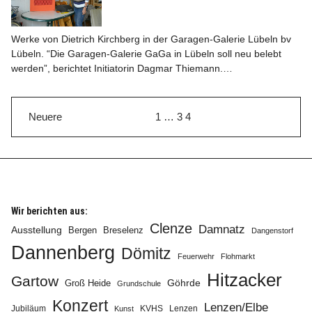
Werke von Dietrich Kirchberg in der Garagen-Galerie Lübeln bv
Lübeln. “Die Garagen-Galerie GaGa in Lübeln soll neu belebt
werden”, berichtet Initiatorin Dagmar Thiemann.…
Neuere
1
…
3
4
Wir berichten aus:
Clenze
Damnatz
Ausstellung
Bergen
Breselenz
Dangenstorf
Dannenberg
Dömitz
Feuerwehr
Flohmarkt
Hitzacker
Gartow
Göhrde
Groß Heide
Grundschule
Konzert
Lenzen/Elbe
Jubiläum
KVHS
Lenzen
Kunst