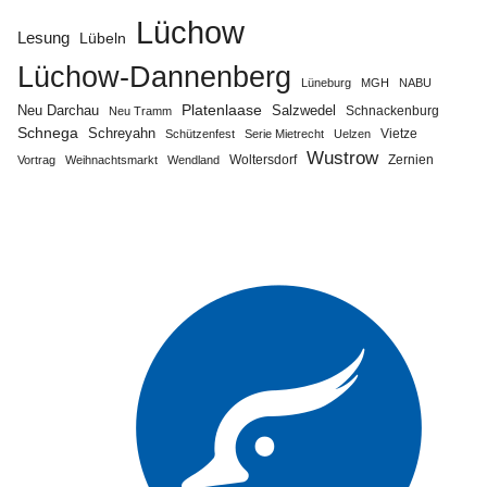
Lüchow
Lesung
Lübeln
Lüchow-Dannenberg
Lüneburg
MGH
NABU
Neu Darchau
Platenlaase
Salzwedel
Schnackenburg
Neu Tramm
Schnega
Schreyahn
Vietze
Schützenfest
Serie Mietrecht
Uelzen
Wustrow
Zernien
Vortrag
Weihnachtsmarkt
Wendland
Woltersdorf