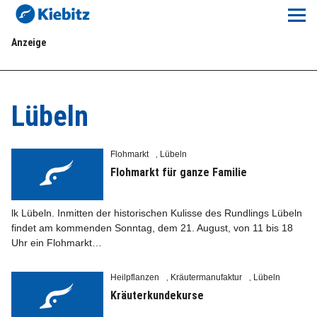
Kiebitz-Online
Anzeige
Lokales
Aktuelles E-Paper
Lübeln
Veranstaltungskalender
Flohmarkt
Lübeln
,
Anzeigenpreise
Flohmarkt für ganze Familie
Meine Region Online
lk Lübeln. Inmitten der historischen Kulisse des Rundlings Lübeln
findet am kommenden Sonntag, dem 21. August, von 11 bis 18
Uhr ein Flohmarkt…
Elbeflirt
Heilpflanzen
Kräutermanufaktur
Lübeln
,
,
Unser Team
Kräuterkundekurse